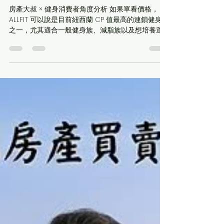
New Zealand 健身房會員方案評
測（2026 最新）
房產大叔 × 健身消費者角度分析 如果單看價格，
ALLFIT 可以說是目前紐西蘭 CP 值最高的連鎖健身房
之一，尤其適合一般健身族、減脂族以及想培養運
動習慣的人。 方案比較 方案 價格 適合族群 評分 12
個月會籍 約 $12.95/週 長期健身者 ⭐⭐⭐⭐⭐ Flexi 無
綁約 約 $16.95/週 短期、工作不固定 ⭐⭐⭐⭐☆ Ultra
全包 約 $31.95/週 愛上團課的人 ⭐⭐⭐⭐☆ 📘 ALLFIT
會員方案與評價分析 📊 方案分析 ① 12 個月方案
（最划算） 費用：約 $12.95 / 週（綁約一年，全年
約 $673 左右）。 權益： ✅ 全館器材不限次數使用
✅ 無限次使用紅外線桑拿（Sauna） ✅ 每 8 週一
次 InBody 身體成分分析 ✅ 免費定期更新個人健身
計畫 優點：價格極具競爭力，收費與 CityFitness
的 Black 會籍相仿，卻額外享有免費桑拿與定期專
業體測。 缺點：須綁約一年，提早解約可能產生終
止手續費。 ② 彈性自由約 (Flexi Open Term) 費
用：約 $16.95 / 週。