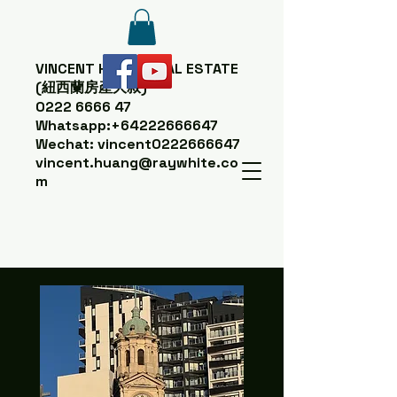
VINCENT HUANG
REAL ESTATE
(紐西蘭房產大叔)
0222 6666 47
Whatsapp:
+64222666647
Wechat: vincent0222666647
vincent.huang@raywhite.co
m