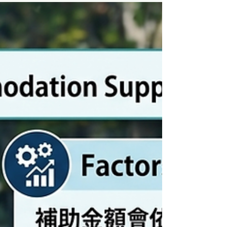
0222666647)
❤️🇳🇿 紐西蘭房產大叔｜希望幫助每一位正在努力
生活的人 💙🇳🇿 紐西蘭房產大叔｜很多人不知道，
一張卡就能幫您省下不少生活費！ 如果您目前是低
收入家庭、退休人士、正在領取政府福利，或符合
資格的居民，一定要了解這張卡！ 💳 Community
Services Card（CSC）社區服務卡 這不是現金補
助，而是一張由政府核發的福利卡。 它最大的好
處，就是幫您減少日常生活與醫療開支，長期下來
可以省下不少錢。
━━━━━━━━━━━━━━━━━━ 👨‍⚕️ 1️⃣ 家
庭醫生（GP）看診優惠 持有 CSC 到參與計畫的家
庭醫生（GP）診所看診，通常可享有較低的看診費
用。 💰 許多診所成人門診費可降至約 $19.50 或更
低（依診所及資格而定），比一般自費便宜許多。
🏥 如果您或家人經常需要看醫生，累積下來能省下
不少醫療支出。
━━━━━━━━━━━━━━━━━━ 💊 2️⃣ 政
府資助處方藥優惠 由公立醫院或家庭醫生開立的政
府補助處方藥，符合條件者可享有： ✅ 免費或✅ 優