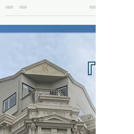
不夠用了？ - 🇳🇿 房產大叔觀點
Vincent 0222666647
退休族的隱形抗通膨寶盒：別讓應得的權利睡著
了！ 面對飛漲的電費、地稅與物價，許多紐西蘭退
休家庭都在尋求開源節流的方法。幸運的是，政府
與社區提供了多項專為長者設計的支援機制。 只可
惜，根據統計，每年都有數以萬計符合資格的長
者，因為「不知道」或「覺得麻煩」而錯失了這些
權益。 為什麼在紐西蘭，退休老人的錢變得越來越
不夠用了？ 最近，紐西蘭統計局公布了一項值得所
有退休人士關注的數據：領取 NZ Super（紐西蘭退
休金） 的家庭，年通貨膨脹率高達 4.5%，不僅高於
全國平均的 3.2%，更在所有家庭類型中「高居榜單
之首」。 這意味著，退休家庭真實感受到的物價壓
力，比一般人還要沉重許多。 漲最兇的，偏偏都是
逃不掉的開銷 為什麼會這樣？答案很簡單：退休家
庭的錢，大多數都花在「生活必需品」上。 過去這
一年，這類必需品的漲幅特別驚人： 電費：飆漲約
12% 市政地稅（Rates）：上調約 8.8% 汽油、食品
雜貨與房屋保險：全面持續走高 對退休族來說，這