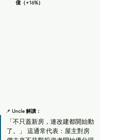
億（+16%）
📌 
Uncle 解讀：
「不只蓋新房，連改建都開始動
了。」 這通常代表：屋主對房