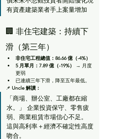
價未來不悲觀投資者開始優化現
有資產建築業者手上案量增加
🏢 非住宅建築：持續下
滑（第三年）
非住宅工程總值：86.66 億（-4%）
5 月單月：7.89 億（-19%）
 → 月度
更弱
已連續三年下滑，降至五年最低。
📌 
Uncle 解讀：
「商場、辦公室、工廠都在縮
水。」 企業投資保守、零售疲
弱、商業租賃市場信心不足。 
這與高利率＋經濟不確定性高度
吻合。