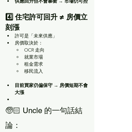
供應回升但不會暴衝 → 市場仍可控
4️⃣ 住宅許可回升 ≠ 房價立
刻漲
許可是「未來供應」
房價取決於：
OCR 走向
就業市場
租金需求
移民流入
目前買家仍偏保守 → 房價短期不會
大漲
🧓🏻 Uncle 的一句話結
論：