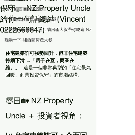
保守」-NZ Property Uncle
🇳🇿 紐西蘭必訪景點
給你一句話總結 (Vincent
紐西蘭學校教育&紐西蘭福利
0222666647)
紐西蘭美食推薦｜紐西蘭房產大叔帶你吃遍 NZ
雞湯一下-紐西蘭房產大叔
住宅建築許可強勢回升，但非住宅建築
持續下滑 →「房子在蓋，商業在
縮。」
   這是一個非常典型的「住宅景氣
回暖、商業投資保守」的市場結構。
🧓🏻🏡 NZ Property 
Uncle ＋ 投資者視角：