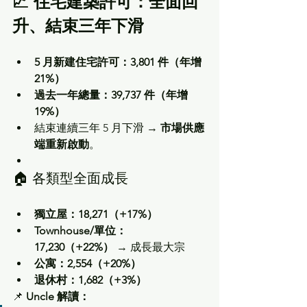
📈 住宅建築許可：全面回
升、結束三年下滑
5 月新建住宅許可：3,801 件（年增 
21%）
過去一年總量：39,737 件（年增 
19%）
結束連續三年 5 月下滑 → 
市場供應
端重新啟動
。
🏠 各類型全面成長
獨立屋：18,271（+17%）
Townhouse/單位：
17,230（+22%）
 → 成長最大宗
公寓：2,554（+20%）
退休村：1,682（+3%）
📌 
Uncle 解讀：