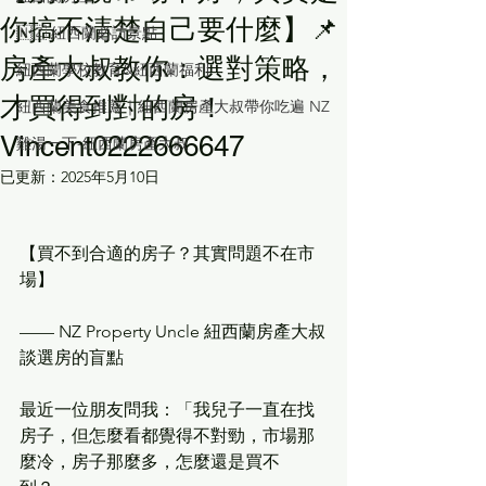
你搞不清楚自己要什麼】📌
🇳🇿 紐西蘭必訪景點
房產大叔教你：選對策略，
紐西蘭學校教育&紐西蘭福利
才買得到對的房！
紐西蘭美食推薦｜紐西蘭房產大叔帶你吃遍 NZ
Vincent0222666647
雞湯一下-紐西蘭房產大叔
已更新：
2025年5月10日
【買不到合適的房子？其實問題不在市
場】
—— NZ Property Uncle 紐西蘭房產大叔
談選房的盲點
最近一位朋友問我：「我兒子一直在找
房子，但怎麼看都覺得不對勁，市場那
麼冷，房子那麼多，怎麼還是買不