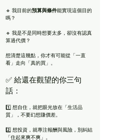
🔹 我目前的
預算與條件
能實現這個目的
嗎？
🔹 我是不是同時想要太多，卻沒有認真
算過代價？
想清楚這幾點，你才有可能從「一直
看」走向「真的買」。
✅ 給還在觀望的你三句
話：
1️⃣ 想自住，就把眼光放在「生活品
質」，不要幻想賺價差。
2️⃣ 想投資，就專注報酬與風險，別糾結
「住起來爽不爽」。