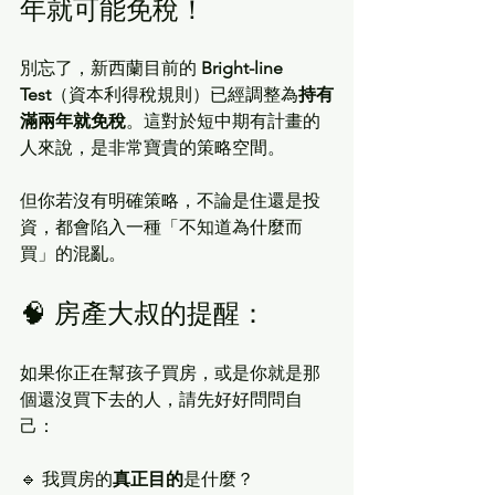
年就可能免稅！
別忘了，新西蘭目前的 
Bright-line 
Test
（資本利得稅規則）已經調整為
持有
滿兩年就免稅
。這對於短中期有計畫的
人來說，是非常寶貴的策略空間。
但你若沒有明確策略，不論是住還是投
資，都會陷入一種「不知道為什麼而
買」的混亂。
🧠 房產大叔的提醒：
如果你正在幫孩子買房，或是你就是那
個還沒買下去的人，請先好好問問自
己：
🔹 我買房的
真正目的
是什麼？