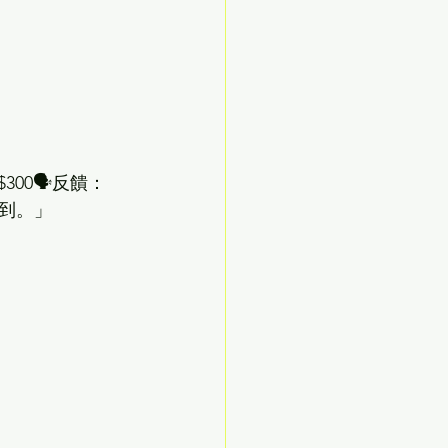
$300🗣️反饋：
到。」