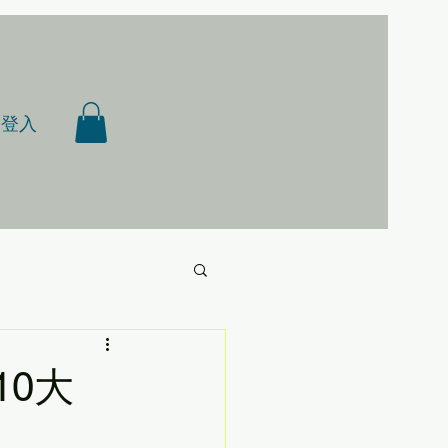
登入
10大