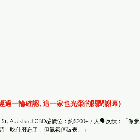
經過一輪確認, 這一家也光榮的關閉謝幕)
ne St, Auckland CBD💰價位：約$200+ / 人🗣️反饋
調。吃什麼忘了，但氣氛值破表。」