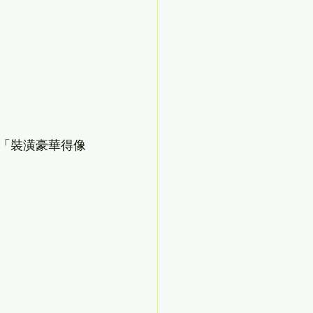
️反饋：「裝潢豪華得像