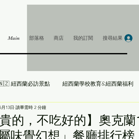
Main
部落格
商店
我的訂閱
搜尋結果
🇳🇿 紐西蘭必訪景點
紐西蘭學校教育&紐西蘭福利
大叔帶你吃遍 NZ
年6月13日
讀畢需時 2 分鐘
雞湯一下-紐西蘭房產大叔
只吃貴的，不吃好的】奧克蘭
屬味覺幻想」餐廳排行榜