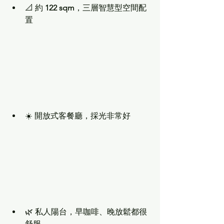
📐 約 
122 sqm
，三層智慧型空間配
置
☀️ 開放式客餐廳，採光非常好
🌿 私人陽台，早咖啡、晚放鬆都很
舒服