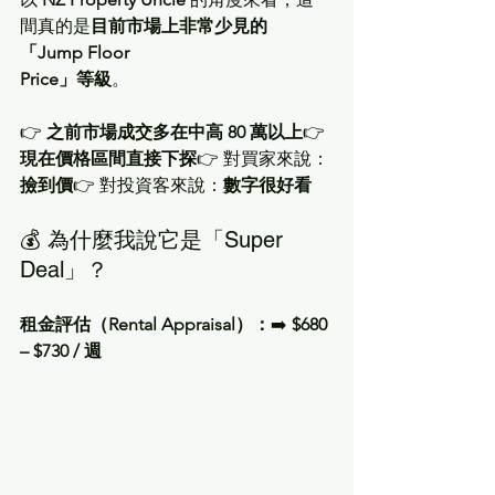
間真的是
目前市場上非常少見的
「Jump Floor 
Price」等級
。
👉 
之前市場成交多在中高 80 萬以上
👉 
現在價格區間直接下探
👉 對買家來說：
撿到價
👉 對投資客來說：
數字很好看
💰 為什麼我說它是「Super 
Deal」？
租金評估（Rental Appraisal）：
➡️ 
$680 
– $730 / 週