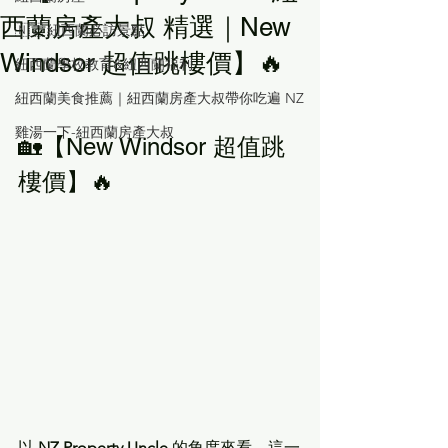
西蘭房產大叔 精選｜New
🇳🇿 紐西蘭必訪景點
Windsor 超值跳樓價】🔥
紐西蘭學校教育&紐西蘭福利
紐西蘭美食推薦｜紐西蘭房產大叔帶你吃遍 NZ
雞湯一下-紐西蘭房產大叔
🏡【New Windsor 超值跳
樓價】🔥
以 
NZ Property Uncle
 的角度來看，這一