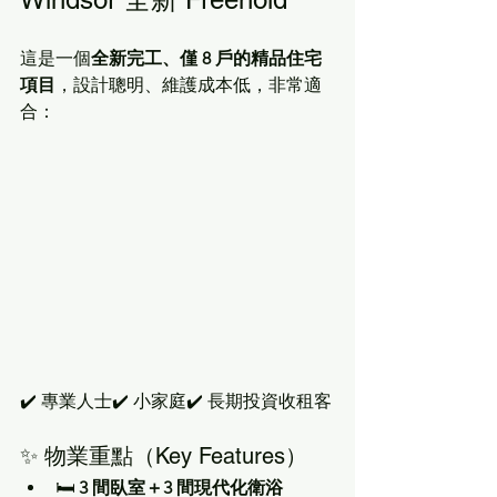
這是一個
全新完工、僅 8 戶的精品住宅
項目
，設計聰明、維護成本低，非常適
合：
✔️ 專業人士✔️ 小家庭✔️ 長期投資收租客
✨ 物業重點（Key Features）
🛏 
3 間臥室＋3 間現代化衛浴