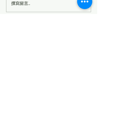
撰寫留言......
🚧【紐西蘭房產大叔分
以前買大地可能
析】Panmure 未來50年人
在買錯可能套牢！
口暴增3倍！這項
PC120，奧克
Watercare工程，房地產投
規則變了！
Vincent Huang Real Estate
資人真的不能忽略！
(紐西蘭房產大叔)
Vincent.huang@raywhite.com
0222 6666 47
©2023 Vincent Huang Real Estate 版權所有