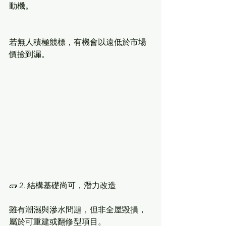
動機。
若無人積極競標，有機會以遠低於市場
價撿到漏。
🧱 2. 結構基礎尚可，潛力改造
雖有潮濕與滲水問題，但非全屋毀損，
屬於可重建或翻修型項目。