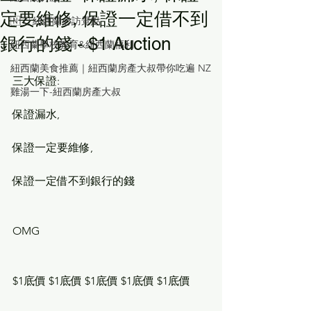
定要維修, 保證一定借不到
🇳🇿 紐西蘭必訪景點
銀行的錢 - $1 Auction
紐西蘭學校教育&紐西蘭福利
紐西蘭美食推薦｜紐西蘭房產大叔帶你吃遍 NZ
三大保證: 
雞湯一下-紐西蘭房產大叔
保證漏水, 
保證一定要維修, 
保證一定借不到銀行的錢 
OMG 
$1底價 $1底價 $1底價 $1底價 $1底價