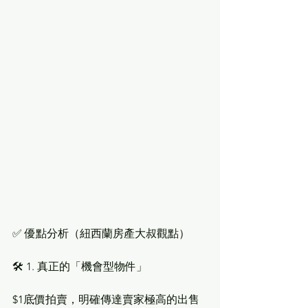
✅ 優點分析（紐西蘭房產大叔觀點）
🛠 1. 真正的「機會型物件」
$1底價拍賣，明確傳達賣家極高的出售