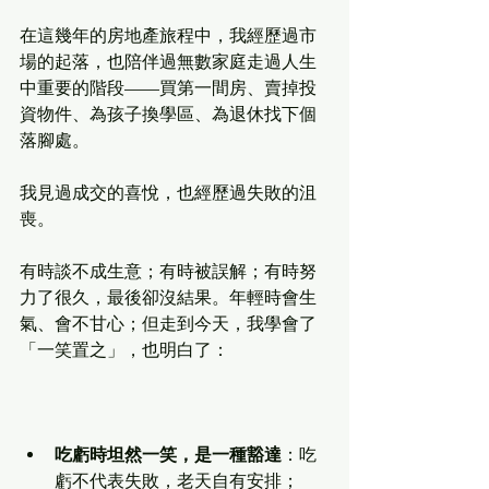
在這幾年的房地產旅程中，我經歷過市
場的起落，也陪伴過無數家庭走過人生
中重要的階段——買第一間房、賣掉投
資物件、為孩子換學區、為退休找下個
落腳處。
我見過成交的喜悅，也經歷過失敗的沮
喪。
有時談不成生意；有時被誤解；有時努
力了很久，最後卻沒結果。年輕時會生
氣、會不甘心；但走到今天，我學會了
「一笑置之」，也明白了：
吃虧時坦然一笑，是一種豁達
：吃
虧不代表失敗，老天自有安排；