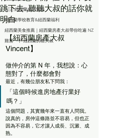
跳下去 ,聽聽大叔的話你就
🇳🇿 紐西蘭必訪景點
明白
紐西蘭學校教育&紐西蘭福利
紐西蘭美食推薦｜紐西蘭房產大叔帶你吃遍 NZ
【紐西蘭房產大叔 
雞湯一下-紐西蘭房產大叔
Vincent】
做仲介的第 N 年，我想說：心
態對了，什麼都會對
最近，有幾位朋友私下問我：
「這個時候進房地產行業好
嗎？」
這個問題，其實幾年來一直有人問我。
說真的，房仲這條路並不容易，但也正
因為不容易，它才讓人成長、沉澱、成
熟。