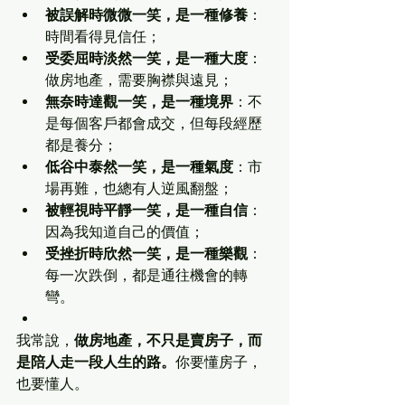
被誤解時微微一笑，是一種修養
：
時間看得見信任；
受委屈時淡然一笑，是一種大度
：
做房地產，需要胸襟與遠見；
無奈時達觀一笑，是一種境界
：不
是每個客戶都會成交，但每段經歷
都是養分；
低谷中泰然一笑，是一種氣度
：市
場再難，也總有人逆風翻盤；
被輕視時平靜一笑，是一種自信
：
因為我知道自己的價值；
受挫折時欣然一笑，是一種樂觀
：
每一次跌倒，都是通往機會的轉
彎。
我常說，
做房地產，不只是賣房子，而
是陪人走一段人生的路。
你要懂房子，
也要懂人。