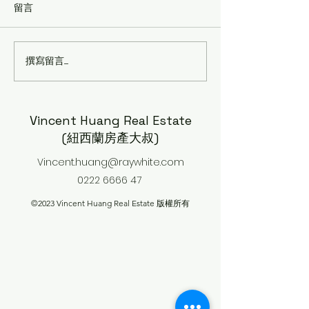
留言
撰寫留言......
🚧【紐西蘭房產大叔分
New Zealand
析】Panmure 未來50年人
方案評測（2026
口暴增3倍！這項
Watercare工程，房地產投
Vincent Huang Real Estate
資人真的不能忽略！
(紐西蘭房產大叔)
Vincent.huang@raywhite.com
0222 6666 47
©2023 Vincent Huang Real Estate 版權所有