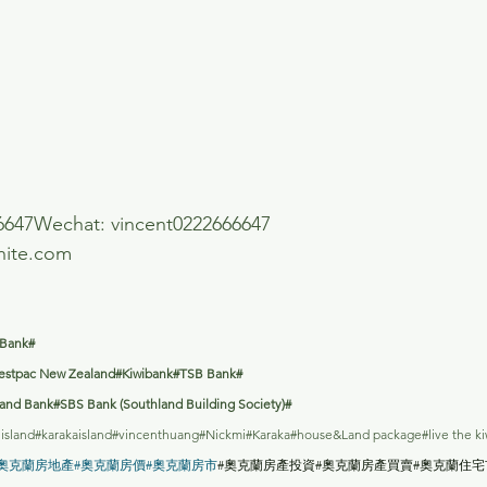
647Wechat: vincent0222666647
hite.com
 Bank#
estpac New Zealand#Kiwibank#TSB Bank#
nd Bank#SBS Bank (Southland Building Society)#
 island#karakaisland#vincenthuang#Nickmi#Karaka#house&Land package#live the ki
奧克蘭房地產
#奧克蘭房價
#奧克蘭房市
#奧克蘭房產投資#奧克蘭房產買賣#奧克蘭住宅