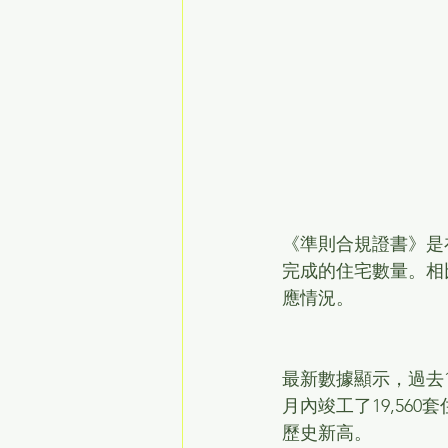
《準則合規證書》是
完成的住宅數量。相
應情況。
最新數據顯示，過去
月內竣工了19,560
歷史新高。