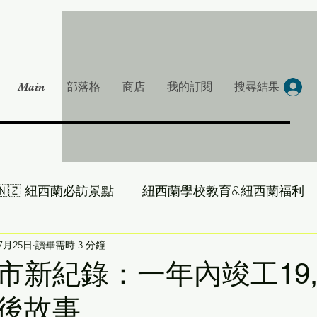
Main
部落格
商店
我的訂閱
搜尋結果
🇳🇿 紐西蘭必訪景點
紐西蘭學校教育&紐西蘭福利
大叔帶你吃遍 NZ
年7月25日
讀畢需時 3 分鐘
雞湯一下-紐西蘭房產大叔
市新紀錄：一年內竣工19,
後故事