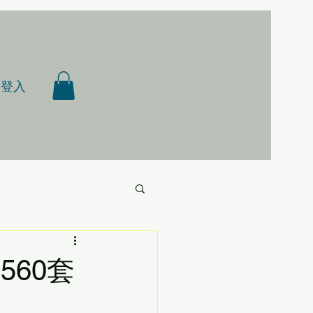
登入
560套