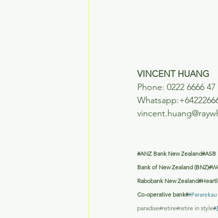
VINCENT HUANG 
Phone: 0222 6666 47
Whatsapp:+64222666
vincent.huang@rayw
#ANZ
 Bank New Zealand#ASB
Bank of New Zealand (BNZ)#W
Rabobank New Zealand#Heartla
Co-operative bank#
#Pararekau
paradise#retire#retire in style
#