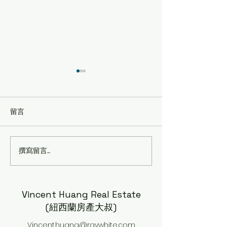
留言
撰寫留言......
🚧【紐西蘭房產大叔分
New Zealand
析】Panmure 未來50年人
方案評測（2026
口暴增3倍！這項
Watercare工程，房地產投
Vincent Huang Real Estate
資人真的不能忽略！
(紐西蘭房產大叔)
Vincent.huang@raywhite.com