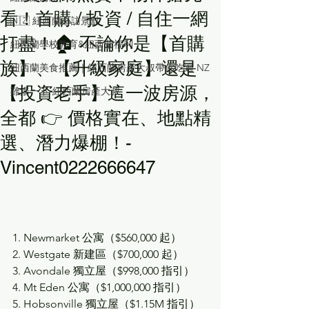
看！首購 / 投資 / 自住一網
🇳🇿 紐西蘭必訪景點
打盡！🏠 不論你是【首購
紐西蘭學校教育&紐西蘭福利
族】、【升級家庭】還是
紐西蘭美食推薦｜紐西蘭房產大叔帶你吃遍 NZ
【投資老手】這一波房源，
雞湯一下-紐西蘭房產大叔
全都 👉 價格實在、地點精
選、潛力爆棚！-
Vincent0222666647
1. Newmarket 公寓（$560,000 起）
2. Westgate 新建區（$700,000 起）
3. Avondale 獨立屋（$998,000 指引）
4. Mt Eden 公寓（$1,000,000 指引）
5. Hobsonville 獨立屋（$1.15M 指引）