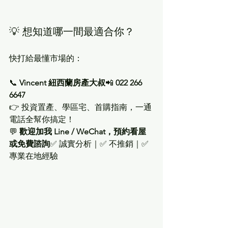
💡 想知道哪一間最適合你？
快打給最懂市場的：
📞 
Vincent 紐西蘭房產大叔
📲 
022 266 
6647
👉 投資置產、學區宅、首購指南，一通
電話全幫你搞定！
💬 
歡迎加我 Line / WeChat，預約看屋
或免費諮詢
✅ 誠實分析｜✅ 不推銷｜✅ 
專業在地經驗