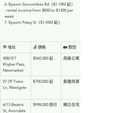
6. Epsom Seccombes Rd（$1.14M 起） 
- rental income from $850 to $1300 per 
week 
7. Epsom Patey St（$1.45M 起）
💬 地址
💰 價格
🏡 類型
308/371 
$560,000 起
高級公寓
Khyber Pass, 
Newmarket
27-29 Tieke 
$700,000 起
新建排屋
Ln, Westgate
6/13 Beatrix 
$998,000 指引
獨立住宅
St, Avondale