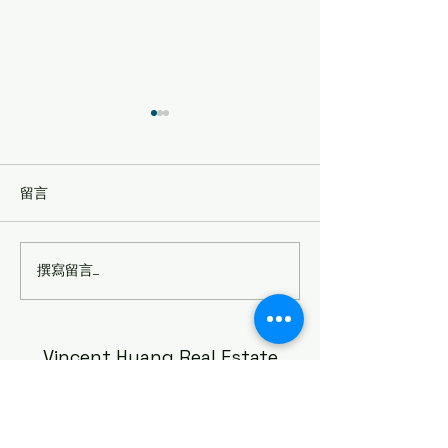
留言
撰寫留言......
🚧【紐西蘭房產大叔分
New Zealand
析】Panmure 未來50年人
方案評測（2026
口暴增3倍！這項
Watercare工程，房地產投
Vincent Huang Real Estate
資人真的不能忽略！
(紐西蘭房產大叔)
Vincent.huang@raywhite.com
0222 6666 47