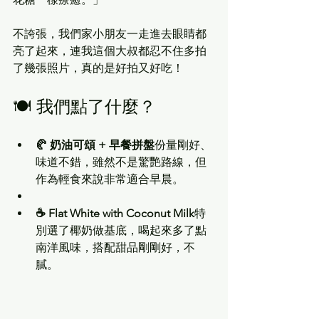
不誇張，我們家小朋友一走進去眼睛都
亮了起來，連我這個大叔都忍不住多拍
了幾張照片，真的是好拍又好吃！
🍽️ 我們點了什麼？
🥐 奶油可頌 + 早餐拼盤
份量剛好、
味道不錯，雖然不是驚艷路線，但
作為輕食來說非常適合早晨。
☕ Flat White with Coconut Milk
特
別選了椰奶做基底，喝起來多了點
南洋風味，搭配甜品剛剛好，不
膩。