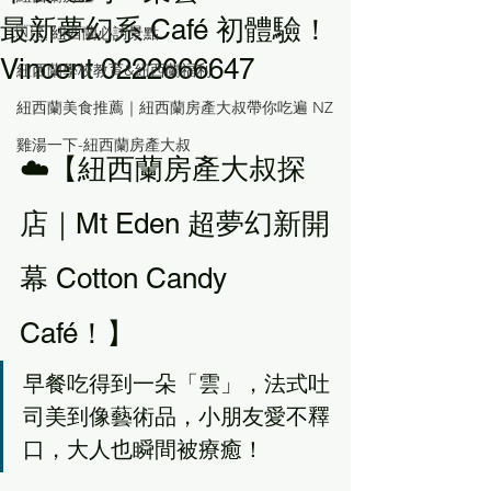
最新夢幻系 Café 初體驗！
🇳🇿 紐西蘭必訪景點
Vincent 0222666647
紐西蘭學校教育&紐西蘭福利
紐西蘭美食推薦｜紐西蘭房產大叔帶你吃遍 NZ
雞湯一下-紐西蘭房產大叔
☁️【紐西蘭房產大叔探
店｜Mt Eden 超夢幻新開
幕 Cotton Candy 
Café！】
早餐吃得到一朵「雲」，法式吐
司美到像藝術品，小朋友愛不釋
口，大人也瞬間被療癒！