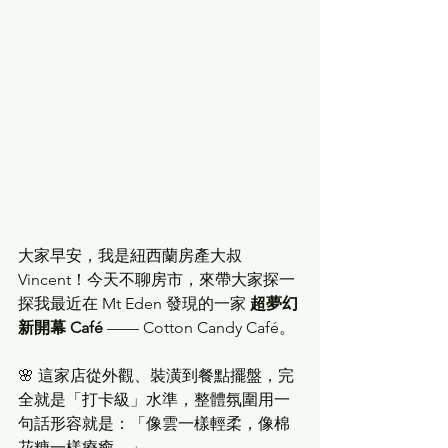
大家早安，我是紐西蘭房產大叔 
Vincent！今天不聊房市，來帶大家探一
探我最近在 Mt Eden 發現的一家 
超夢幻
新開幕 Café
 —— Cotton Candy Café。
🌸 這家店從外觀、裝潢到餐點擺盤，完
全就是「打卡級」水準，整體氛圍用一
句話形容就是：「像雲一樣輕柔，像棉
花糖一樣療癒。」