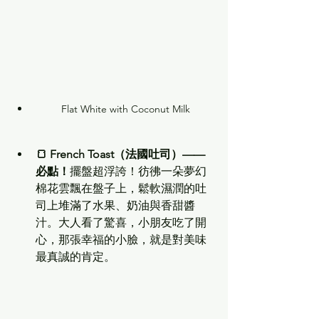
Flat White with Coconut Milk
🍞 French Toast（法國吐司）—— 
必點！
擺盤超浮誇！彷彿一朵夢幻
棉花雲飄在盤子上，鬆軟濕潤的吐
司上堆滿了水果、奶油與香甜醬
汁。大人看了驚喜，小朋友吃了開
心，那張幸福的小臉，就是對美味
最真誠的肯定。