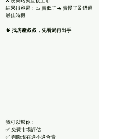
❌ 沒策略就直接上市
結果很容易：📉 賣低了🐢 賣慢了⏳ 錯過
最佳時機
🧠 
找房產叔叔，先看局再出手
我可以幫你：
✅ 免費市場評估
✅ 判斷現在適不適合賣