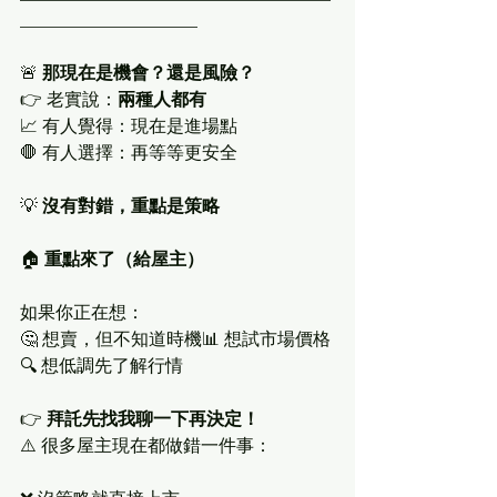
____________________
🚨 
那現在是機會？還是風險？
👉 老實說：
兩種人都有
📈 有人覺得：現在是進場點
🛑 有人選擇：再等等更安全
💡 
沒有對錯，重點是策略
🏠 
重點來了（給屋主）
如果你正在想：
🤔 想賣，但不知道時機📊 想試市場價格
🔍 想低調先了解行情
👉 
拜託先找我聊一下再決定！
⚠️ 很多屋主現在都做錯一件事：