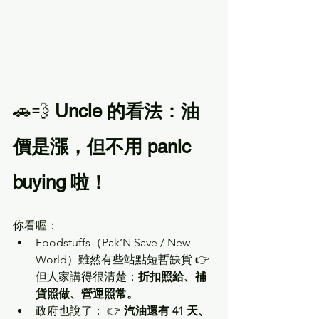
🚗💨 
Uncle 的看法：油
價是漲，但不用 panic 
buying 啦！
你看喔：
Foodstuffs（Pak’N Save / New 
World）雖然有些站點短暫缺貨 👉 
但人家講得很清楚：
折扣照給、補
貨照做、營運照常。
政府也說了： 👉 
汽油還有 41 天、