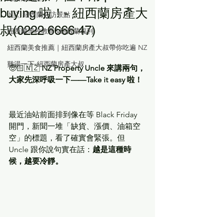
buying 啦！- 紐西蘭房產大
🇳🇿 紐西蘭必訪景點
叔(0222 6666 47)
紐西蘭學校教育&紐西蘭福利
紐西蘭美食推薦｜紐西蘭房產大叔帶你吃遍 NZ
雞湯一下-紐西蘭房產大叔
🧓🏻🇳🇿 
NZ Property Uncle 來講兩句，
大家先深呼吸一下——Take it easy 啦！
最近油站前面排到像在等 Black Friday 
開門，新聞一堆「缺貨、漲價、油箱空
空」的標題，看了確實會緊張。但 
Uncle 跟你說句實在話：
越是這種時
候，越要冷靜。