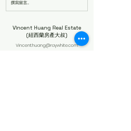
撰寫留言......
學校假期活動計劃
🔥【奧克蘭週末
（School Holiday
知道去哪玩？看
Programmes - (紐西蘭房
了！🎉🇳🇿 本
產大叔) 0222 6666 47
日至5日）奧克
Vincent Huang Real Estate
TOP 10 精彩活
(紐西蘭房產大叔)
蘭房產大叔) 0222 
Vincent.huang@raywhite.com
0222 6666 47
©2023 Vincent Huang Real Estate 版權所有