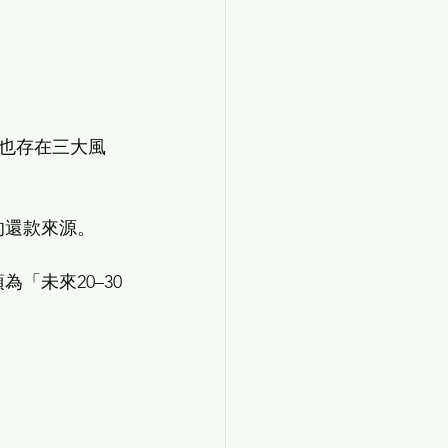
也存在三大風
的還款來源。
「未來20–30