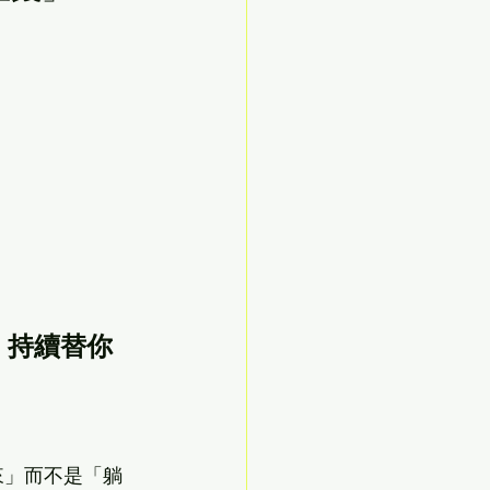
，持續替你
來」而不是「躺