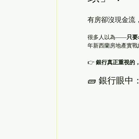
有房卻沒現金流
很多人以為——
只要
年新西蘭房地產實戰
👉 
銀行真正重視的
🧱 銀行眼