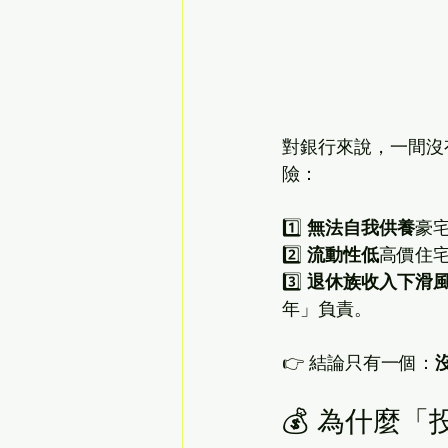
對銀行來說，一間沒
險：
1️⃣ 
無法自我供養
豪
2️⃣ 
流動性低
高價住
3️⃣ 
退休族收入下滑
年」負責。
👉 結論只有一個：
💰 為什麼