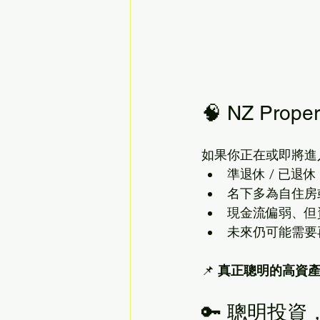
🧠 NZ Pro
如果你正在或即將進
準退休 / 已退休
名下多為自住房
現金流偏弱、但
未來仍可能需要
📌 
真正聰明的高資
🔑 聰明投