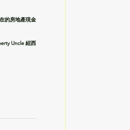
在的房地產現金
perty Uncle 紐西
。