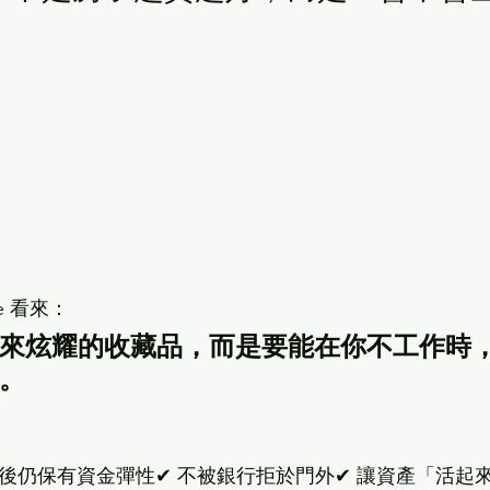
cle 看來：
來炫耀的收藏品，而是要能在你不工作時
。
休後仍保有資金彈性✔ 不被銀行拒於門外✔ 讓資產「活起