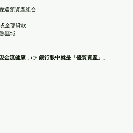
愛這類資產組合：
分或全部貸款
成熟區域
現金流健康
，👉 
銀行眼中就是「優質資產」
。