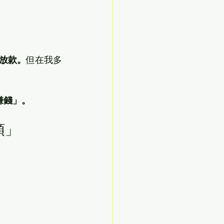
放款。
但在我多
賺錢」。
頭」