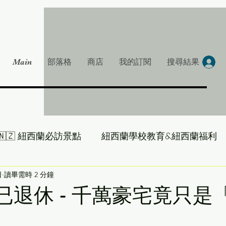
Main
部落格
商店
我的訂閱
搜尋結果
🇳🇿 紐西蘭必訪景點
紐西蘭學校教育&紐西蘭福利
大叔帶你吃遍 NZ
日
讀畢需時 2 分鐘
雞湯一下-紐西蘭房產大叔
 已退休 - 千萬豪宅竟只是