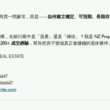
再買一間豪宅，而是——
如何建立穩定、可預期、長期存
產結構，在銀行眼中是「資產」還是「磚頭」？我是 
NZ Pro
 
200+ 成交經驗
，幫你把房子變成真正會賺錢的退休夥伴
EAL ESTATE
6647
666647
hite.com