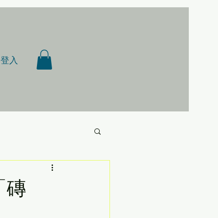
登入
「磚