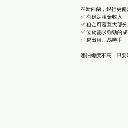
在新西蘭，銀行更偏
✅ 有穩定租金收入
✅ 租金可覆蓋大部
✅ 位於需求強勁的
✅ 易出租、易轉手
哪怕總價不高，只要