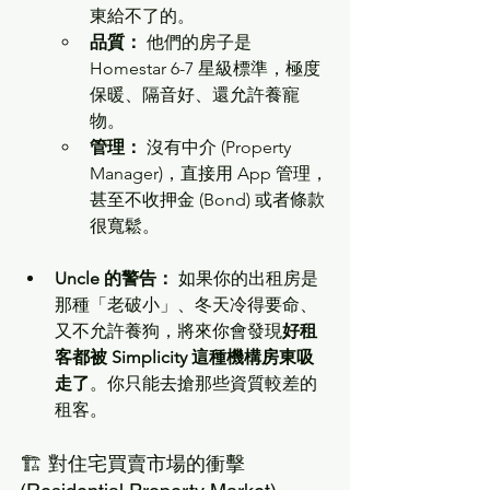
東給不了的。
品質：
 他們的房子是 
Homestar 6-7 星級標準，極度
保暖、隔音好、還允許養寵
物。
管理：
 沒有中介 (Property 
Manager)，直接用 App 管理，
甚至不收押金 (Bond) 或者條款
很寬鬆。
Uncle 的警告：
 如果你的出租房是
那種「老破小」、冬天冷得要命、
又不允許養狗，將來你會發現
好租
客都被 Simplicity 這種機構房東吸
走了
。你只能去搶那些資質較差的
租客。
🏗️ 對住宅買賣市場的衝擊 