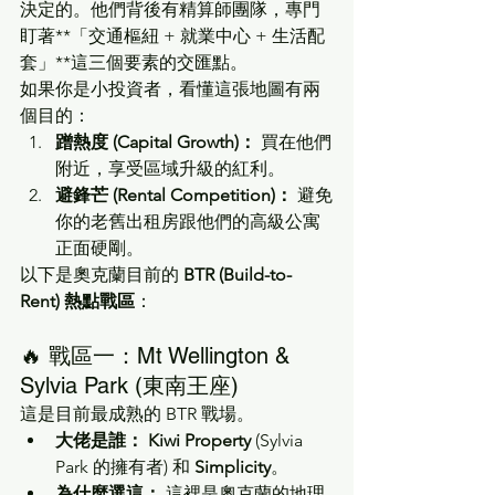
決定的。他們背後有精算師團隊，專門
盯著**「交通樞紐 + 就業中心 + 生活配
套」**這三個要素的交匯點。
如果你是小投資者，看懂這張地圖有兩
個目的：
蹭熱度 (Capital Growth)：
 買在他們
附近，享受區域升級的紅利。
避鋒芒 (Rental Competition)：
 避免
你的老舊出租房跟他們的高級公寓
正面硬剛。
以下是奧克蘭目前的 
BTR (Build-to-
Rent) 熱點戰區
：
🔥 戰區一：Mt Wellington & 
Sylvia Park (東南王座)
這是目前最成熟的 BTR 戰場。
大佬是誰：
Kiwi Property
 (Sylvia 
Park 的擁有者) 和 
Simplicity
。
為什麼選這：
 這裡是奧克蘭的地理