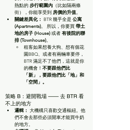
熱點的 
步行範圍內
（比如隔兩條
街），你能享受到 
房價的升值
。
關鍵差異化：
 BTR 幾乎全是 
公寓 
(Apartments)
。 所以，你要買 
帶土
地的房子 (House)
 或者 
有後院的聯
排 (Townhouse)
。
租客如果想養大狗、想有個花
園BBQ、或者有兩輛車要停，
BTR 滿足不了他們，這就是你
的機會！
不要跟他們比
「新」，要跟他們比「地」和
「空間」。
策略 B：避開戰場 —— 去 BTR 看
不上的地方
邏輯：
 大機構只喜歡交通樞紐。他
們不會去那些必須開車才能買牛奶
的地方。