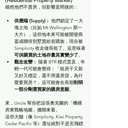
(Residential Property Market)
雖然他們不賣房，但影響是間接的：
供應端 (Supply)：
 他們鎖定了一大
塊土地（比如 Mt Wellington 那一
大片），這些地本來可能被開發商
蓋成聯排別墅賣給首購族，現在被 
Simplicity 收走做長租了。這意味著
可供購買的土地存量其實變少了
。
觀念改變：
 隨著 BTR 模式普及，年
輕一代可能會覺得：「租房子又新
又好又穩定，還不用還房貸，為什
麼要買房？」這可能會在長期
削弱
一部分剛需買家的購房意願
。
來，Uncle 幫你把這張奧克蘭的「機構
房東戰略地圖」攤開來看。
這些大鱷（像 Simplicity, Kiwi Property, 
Cedar Pacific 等）選址絕對不是丟飛鏢