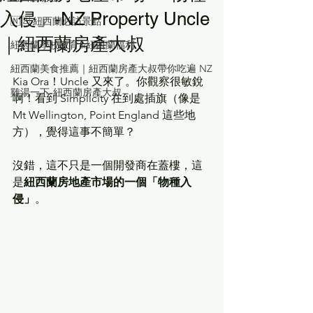
入侵」-NZ Property Uncle
🇳🇿 紐西蘭必訪景點
｜紐西蘭房產大叔
紐西蘭學校教育&紐西蘭福利
紐西蘭美食推薦｜紐西蘭房產大叔帶你吃遍 NZ
Kia Ora！Uncle 又來了。你觀察很敏銳
雞湯一下-紐西蘭房產大叔
啊！看到 Simplicity 在到處插旗（像是 
Mt Wellington, Point England 這些地
方），覺得這事不簡單？
沒錯，這不只是一個開發商在蓋樓，這
是
紐西蘭房地產市場的一個「物種入
侵」
。