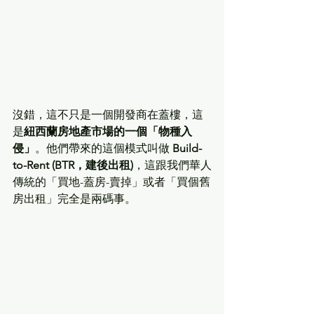
沒錯，這不只是一個開發商在蓋樓，這
是
紐西蘭房地產市場的一個「物種入
侵」
。他們帶來的這個模式叫做 
Build-
to-Rent (BTR，建後出租)
，這跟我們華人
傳統的「買地-蓋房-賣掉」或者「買個舊
房出租」完全是兩碼事。