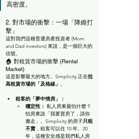
高密度。
2. 對市場的衝擊：一場「降維打
擊」
這對我們這種普通房產投資者 (Mom 
and Dad investors) 來說，是一個巨大的
信號。
🏠 對租賃市場的衝擊 (Rental 
Market)
這是影響最大的地方。Simplicity 正在
拉
高租賃市場的「及格線」
。
租客的「夢中情房」：
穩定性：
 私人房東最怕什麼？
怕房東說「我要賣房了，請你
搬走」。Simplicity 的房子
只租
不賣
，租客可以住 10 年、20 
年，這種安全感是我們私人房