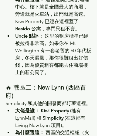
中心。樓下就是全國最大的商場，
旁邊就是火車站，出門就是高速。
Kiwi Property 已經在這裡蓋了 
Resido
 公寓，專門只租不賣。
Uncle 點評：
 这里的租房標準已經
被拉得非常高。如果你在 Mt 
Wellington 有一套老舊的 60 年代板
房，冬天漏風，那你很難租出好價
錢，因為優質租客都跑去住商場樓
上的新公寓了。
🔥 戰區二：New Lynn (西區首
府)
Simplicity 和其他的開發商都盯著這裡。
大佬是誰：
Kiwi Property
 (擁有 
LynnMall) 和 
Simplicity
 (在這裡有 
Living New Lynn 項目)。
為什麼選這：
 西區的交通樞紐（火