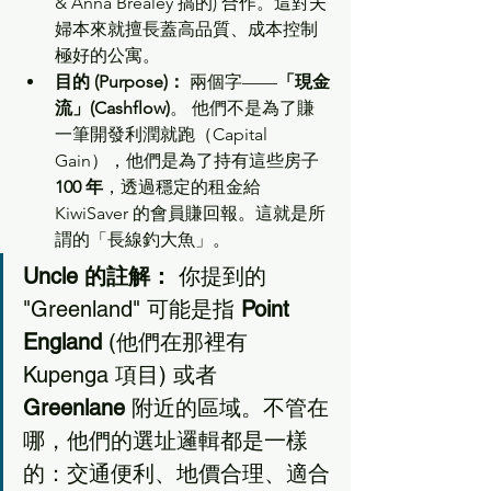
& Anna Brealey 搞的) 合作。這對夫
婦本來就擅長蓋高品質、成本控制
極好的公寓。
目的 (Purpose)：
 兩個字——
「現金
流」(Cashflow)
。 他們不是為了賺
一筆開發利潤就跑（Capital 
Gain），他們是為了持有這些房子 
100 年
，透過穩定的租金給 
KiwiSaver 的會員賺回報。這就是所
謂的「長線釣大魚」。
Uncle 的註解：
 你提到的 
"Greenland" 可能是指 
Point 
England
 (他們在那裡有 
Kupenga 項目) 或者 
Greenlane
 附近的區域。不管在
哪，他們的選址邏輯都是一樣
的：交通便利、地價合理、適合