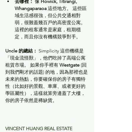
去哪裡：
 像 
Howick, Titirangi, 
Whangaparaoa
 這些地方。 這些區
域生活感很強，但公共交通相對
弱，很難蓋幾百戶的高密度公寓。
這裡的租客通常是家庭，租期穩
定，而且你沒有機構競爭對手。
Uncle 的總結：
 Simplicity 這些機構是
「現金流怪獸」，他們吃掉了高端公寓
租賃市場。 如果你手裡有 
Westgate
 (回
到我們剛才的話題) 的地，因為那裡也是
未來的熱點，你要確保你的房子有獨特
性（比如好的景觀、車庫、或者更好的
學區屬性），這樣就算旁邊蓋了大樓，
你的房子依然是稀缺貨。
VINCENT HUANG REAL ESTATE