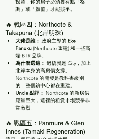
投資，你的房子必須要有點「格
調」或「顏值」才能競爭。
🔥 戰區四：Northcote & 
Takapuna (北岸明珠)
大佬是誰：
 政府主導的 
Eke 
Panuku
 (Northcote 重建) 和一些高
端 BTR 品牌。
為什麼選這：
 過橋就是 City，加上
北岸本身的高房價支撐。
Northcote 的開發是教科書級別
的，整個鎮中心都在重建。
Uncle 點評：
 Northcote 的新房供
應量巨大，這裡的租賃市場競爭非
常激烈。
🔥 戰區五：Panmure & Glen 
Innes (Tamaki Regeneration)