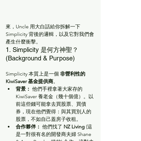
來，Uncle 用大白話給你拆解一下 
Simplicity 背後的邏輯，以及它對我們會
產生什麼衝擊。
1. Simplicity 是何方神聖？
(Background & Purpose)
Simplicity 本質上是一個 
非營利性的 
KiwiSaver 基金提供商
。
背景：
 他們手裡拿著大家存的 
KiwiSaver 養老金（幾十個億）。以
前這些錢可能拿去買股票、買債
券，現在他們覺得：與其買別人的
股票，不如自己蓋房子收租。
合作夥伴：
 他們找了 
NZ Living
 (這
是一對很有名的開發商夫婦 Shane 