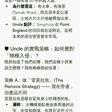
這是一個長達 20 年的超大盤。
為什麼選這：
 有火車，有海景 
(Tamaki River)，而且原本是公屋
區，土地大片大片地被釋放出來。
Uncle 點評：
 Simplicity 在 
Point 
England
 的項目就在這附近。這裡
未來的居住密度會非常高。
🛡️ Uncle 的實戰策略：如何應對
「物種入侵」？
既然知道了他們在哪，我們這種小房東
該怎麼辦？我有兩條路給你選：
策略 A：做「雷莫拉魚」(The 
Remora Strategy) —— 買在旁邊，
但產品不同
雷莫拉魚是吸在鯊魚身上吃殘渣的魚。
邏輯：
 大機構進駐會改善周邊的治
安、街道和商場。你買在這些 BTR 