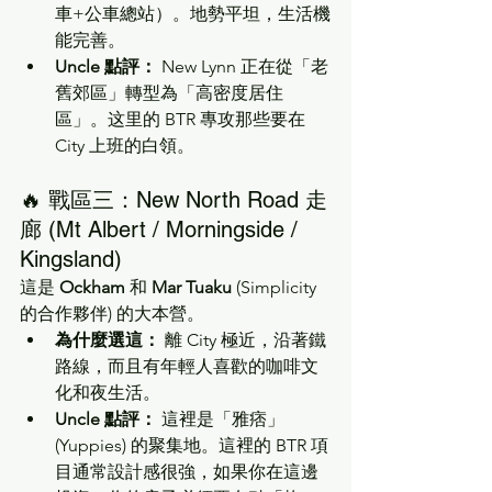
車+公車總站）。地勢平坦，生活機
能完善。
Uncle 點評：
 New Lynn 正在從「老
舊郊區」轉型為「高密度居住
區」。这里的 BTR 專攻那些要在 
City 上班的白領。
🔥 戰區三：New North Road 走
廊 (Mt Albert / Morningside / 
Kingsland)
這是 
Ockham
 和 
Mar Tuaku
 (Simplicity 
的合作夥伴) 的大本營。
為什麼選這：
 離 City 極近，沿著鐵
路線，而且有年輕人喜歡的咖啡文
化和夜生活。
Uncle 點評：
 這裡是「雅痞」
(Yuppies) 的聚集地。這裡的 BTR 項
目通常設計感很強，如果你在這邊