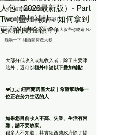
人包（2026最新版）- Part
🇳🇿 紐西蘭必訪景點
Two (疊加補貼：如何拿到
紐西蘭學校教育&紐西蘭福利
更高的總金額？)
紐西蘭美食推薦｜紐西蘭房產大叔帶你吃遍 NZ
雞湯一下-紐西蘭房產大叔
大部分低收入或無收入者，除了主要津
貼外，還可以
額外申請以下疊加補貼
：
❤️🇳🇿 
紐西蘭房產大叔｜希望幫助每一
位正在努力生活的人
如果您目前收入不高、失業、生活有困
難，請不要放棄。
很多人不知道，其實紐西蘭政府除了提