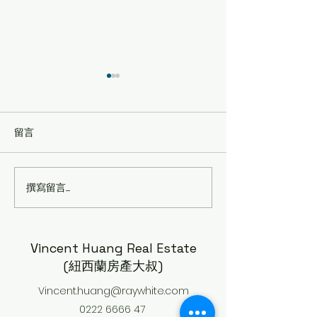
留言
撰寫留言......
為什麼在紐西蘭，錢變得
🇳🇿 紐西蘭政
越來越不夠用了？ - 🇳🇿
懶人包（2026最
房產大叔觀點 Vincent
Part Three -
0222666647
叔 (Vincent H-
Vincent Huang Real Estate
0222666647)
(紐西蘭房產大叔)
Vincent.huang@raywhite.com
0222 6666 47