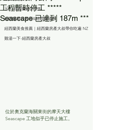
工程暫時停工 *****
🇳🇿 紐西蘭必訪景點
Seascape 已達到 187m ***
紐西蘭學校教育&紐西蘭福利
紐西蘭美食推薦｜紐西蘭房產大叔帶你吃遍 NZ
雞湯一下-紐西蘭房產大叔
位於奧克蘭海關東街的摩天大樓 
Seascape 工地似乎已停止施工。