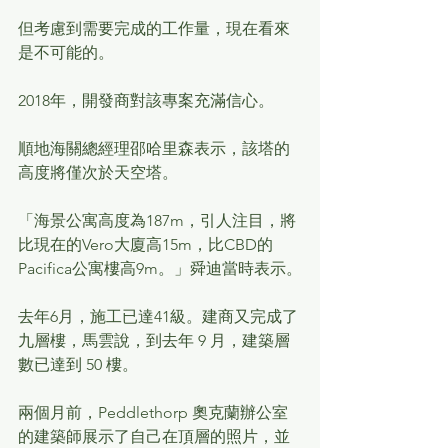
但考慮到需要完成的工作量，現在看來
是不可能的。
2018年，開發商對該專案充滿信心。
順地海關總經理邵哈里森表示，該塔的
高度將僅次於天空塔。
「海景公寓高度為187m，引人注目，將
比現在的Vero大廈高15m，比CBD的
Pacifica公寓樓高9m。」舜迪當時表示。
去年6月，施工已達41級。建商又完成了
九層樓，馬雲說，到去年 9 月，建築層
數已達到 50 樓。
兩個月前，Peddlethorp 奧克蘭辦公室
的建築師展示了自己在頂層的照片，並