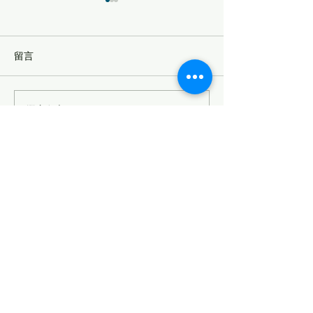
留言
撰寫留言......
33,252間房等著賣！賣家
從 Toyota 車
還在等2021價格，買家卻
見整體產業的寒冬
正在等你降價！- 紐西蘭房
蘭房產大叔 0222
產大叔 0222666647
Vincent Huang Real Estate
(紐西蘭房產大叔)
Vincent.huang@raywhite.com
0222 6666 47
©2023 Vincent Huang Real Estate 版權所有