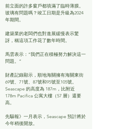
前立面的許多窗戶都填滿了臨時薄膜。
玻璃有問題嗎？竣工日期是升級為2024 
年期間。
建築業的老闆們也對進展緩慢表示驚
訝，稱這項工作花了數年時間。
馬雲表示：“我們正在積極努力解決這一
問題。”
財產記錄顯示，順地海關擁有海關東街
69號、71號、87號和95號至105號。
Seascape 的高度為 187m，比附近 
178m Pacifica 公寓大樓（57 層）還要
高。
先驅報》一月表示，Seascape 預計將於
今年稍後開放。