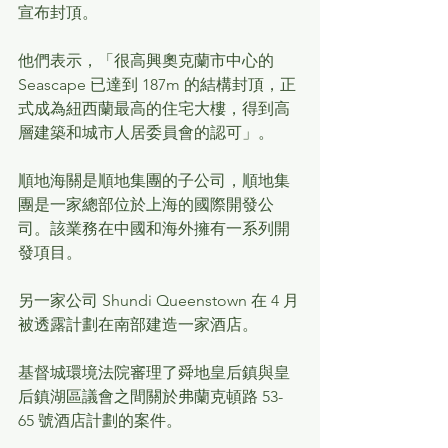
宣布封頂。
他們表示，「很高興奧克蘭市中心的 
Seascape 已達到 187m 的結構封頂，正
式成為紐西蘭最高的住宅大樓，得到高
層建築和城市人居委員會的認可」。
順地海關是順地集團的子公司，順地集
團是一家總部位於上海的國際開發公
司。該業務在中國和海外擁有一系列開
發項目。
另一家公司 Shundi Queenstown 在 4 月
被透露計劃在南部建造一家酒店。
基督城環境法院審理了舜地皇后鎮與皇
后鎮湖區議會之間關於弗蘭克頓路 53-
65 號酒店計劃的案件。