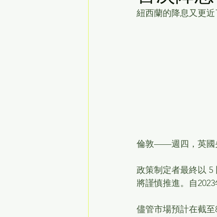
紐西蘭的降息又更近
倫敦——週四，英國
政策制定者最終以 5 比
將謹慎推進。自202
儘管市場預計在截至8