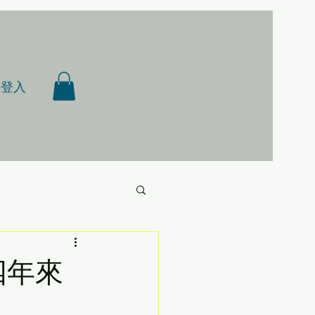
登入
四年來