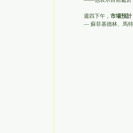
週四下午，
市場預計 
— 蘇菲基德林、馬