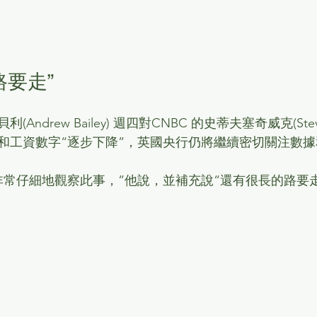
路要走”
ndrew Bailey) 週四對CNBC 的史蒂夫塞奇威克(Steve 
和工資數字“逐步下降”，英國央行仍將繼續密切關注數據
非常仔細地觀察此事，”他說，並補充說“還有很長的路要走