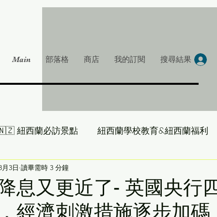
Main
部落格
商店
我的訂閱
搜尋結果
🇳🇿 紐西蘭必訪景點
紐西蘭學校教育&紐西蘭福利
大叔帶你吃遍 NZ
年8月3日
讀畢需時 3 分鐘
雞湯一下-紐西蘭房產大叔
降息又更近了- 英國央行
，經濟刺激措施逐步加碼