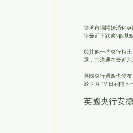
隨著市場開始消化英
率最近下跌逾9個基點至
與其他一些央行相比
選，其溝通在最近六
英國央行週四也發布
於 9 月 19 日召
英國央行安德