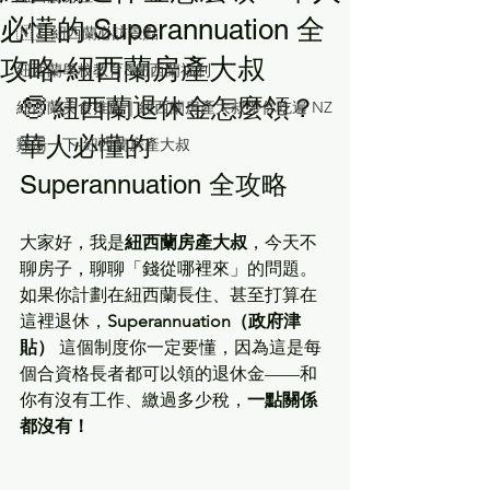
必懂的 Superannuation 全
🇳🇿 紐西蘭必訪景點
攻略-紐西蘭房產大叔
紐西蘭學校教育&紐西蘭福利
🧓 紐西蘭退休金怎麼領？
紐西蘭美食推薦｜紐西蘭房產大叔帶你吃遍 NZ
華人必懂的 
雞湯一下-紐西蘭房產大叔
Superannuation 全攻略
大家好，我是
紐西蘭房產大叔
，今天不
聊房子，聊聊「錢從哪裡來」的問題。
如果你計劃在紐西蘭長住、甚至打算在
這裡退休，
Superannuation（政府津
貼）
 這個制度你一定要懂，因為這是每
個合資格長者都可以領的退休金——和
你有沒有工作、繳過多少稅，
一點關係
都沒有！