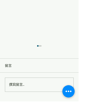
留言
撰寫留言......
🚧【紐西蘭房產大叔分
New Zealand
析】Panmure 未來50年人
方案評測（2026
口暴增3倍！這項
Watercare工程，房地產投
Vincent Huang Real Estate
資人真的不能忽略！