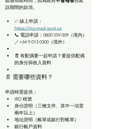
錯過領取時間，因為政府
不會補發
你延
誤期間的款項。
✅ 線上申請：
https://my.msd.govt.nz
📞 電話申請：0800 559 009（境內）
／+64 9 013 0300（境外）
🧾 有配偶要一起申請？要提供配偶
的身分與收入資料
📄 需要哪些資料？
申請時需提供：
IRD 稅號
身分證明（三種文件、其中一項需
兩年以上）
地址證明（帳單或銀行對帳單）
銀行帳戶資料