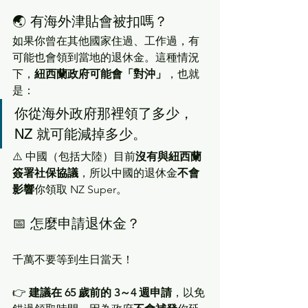
🌏 有海外津貼會被扣嗎？
如果你曾在其他國家住過、工作過，有
可能也會領到當地的退休金。這種情況
下，
紐西蘭政府可能會「對沖」
，也就
是：
你從海外政府那裡領了多少，
NZ 就可能減掉多少。
⚠️ 中國（包括大陸）目前
沒有與紐西蘭
簽署社保協議
，所以中國的退休金
不會
影響
你領取 NZ Super。
📅 怎麼申請退休金？
千萬不要等到生日當天！
👉 
建議在 65 歲前的 3～4 週申請
，以免