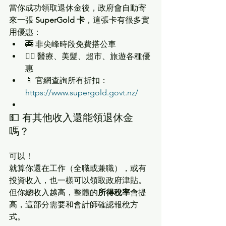
當你成功領取退休金後，政府會自動寄
來一張 
SuperGold 卡
，這張卡有很多實
用優惠：
🚎 非尖峰時段免費搭公車
💇‍♂️ 醫療、美髮、超市、旅遊各種優
惠
📱 官網查詢所有折扣：
https://www.supergold.govt.nz/
💵 有其他收入還能領退休金
嗎？
可以！
就算你還在工作（全職或兼職），或有
投資收入，也一樣可以領取政府津貼。
但你總收入越高，整體的
所得稅率
會提
高，這部分需要和會計師確認報稅方
式。