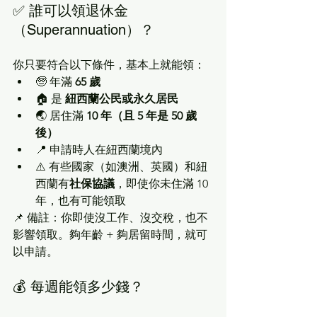
✅ 誰可以領退休金
（Superannuation）？
你只要符合以下條件，基本上就能領：
🧓 年滿 
65 歲
🏠 是 
紐西蘭公民或永久居民
🌏 居住滿 
10 年（且 5 年是 50 歲
後）
📍 申請時人在紐西蘭境內
⚠️ 有些國家（如澳洲、英國）和紐
西蘭有
社保協議
，即使你未住滿 10 
年，也有可能領取
📌 備註：你即使沒工作、沒交稅，也不
影響領取。夠年齡 + 夠居留時間，就可
以申請。
💰 每週能領多少錢？