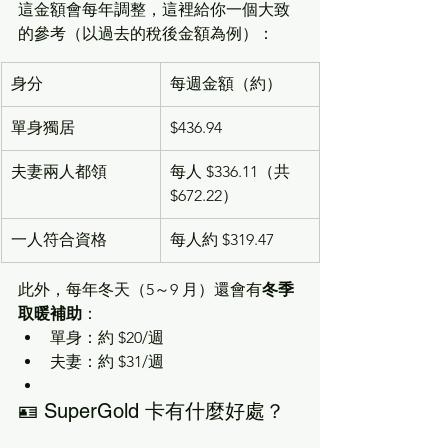
這金額會每年調整，這裡給你一個大致
的參考（以過去的稅後金額為例）：
身分
每週金額（約）
單身獨居
$436.94
夫妻兩人都領
每人 $336.11（共 
$672.22）
一人符合資格
每人約 $319.47
此外，每年冬天（5～9 月）還會有
冬季
取暖補助
：
單身：約 $20/週
夫妻：約 $31/週
🪪 SuperGold 卡有什麼好處？