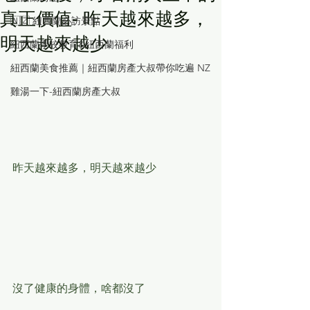
真正價值- 昨天越來越多，
🇳🇿 紐西蘭必訪景點
明天越來越少
紐西蘭學校教育&紐西蘭福利
紐西蘭美食推薦｜紐西蘭房產大叔帶你吃遍 NZ
雞湯一下-紐西蘭房產大叔
昨天越來越多，明天越來越少
沒了健康的身體，啥都沒了