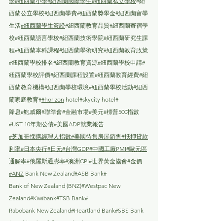
學
#紐西蘭小學
#紐西蘭國際學生
#紐西蘭私立學校
#紐
西蘭公立學校
#紐西蘭學費
#紐西蘭獎學金
#紐西蘭留學
生活
#紐西蘭學生簽證
#紐西蘭教育品質
#紐西蘭寄宿學
校
#紐西蘭語言學校
#紐西蘭技術學院
#紐西蘭研究生課
程#紐西蘭本科課程#紐西蘭學術研究#紐西蘭教育政策
#紐西蘭學校排名#紐西蘭教育資源#紐西蘭學校申請#
紐西蘭學校評價#紐西蘭課程設置#紐西蘭教育經費#紐
西蘭教育機構#紐西蘭學校環境#紐西蘭學校活動#紐西
蘭家庭教育#
#horizon
 hotel#skycity hotel#
降息#鮑威爾#聯準會#金融市場#美元#標普500指數
#UST 10年期公債#美國ADP就業報告
#芝加哥採購經理人指數
#美國待售房屋銷售
#抵押貸款
利率
#日本央行
#日元
#台灣GDP
#中國工廠PMI
#歐元區
通膨率
#俄羅斯通膨率
#澳洲CPI
#世界黃金協會
#金價
#ANZ
 Bank New Zealand#ASB Bank#
Bank of New Zealand (BNZ)#Westpac New 
Zealand#Kiwibank#TSB Bank#
Rabobank New Zealand#Heartland Bank#SBS Bank 