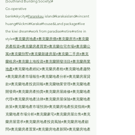
(Southland Building Society)#
Co-operative 
bank#skycity#
Pararekau
 island#karakaisland#vincent
huang#Nickmi#Karaka#house&Land package#live 
the kiwi dream#work from paradise#retire#retire in 
style#
奧克蘭房地產
#奧克蘭房價
#奧克蘭房市
#奧克蘭
房產投資
#奧克蘭房產買賣
#奧克蘭住宅市場
#奧克蘭公
寓
#奧克蘭別墅
#奧克蘭新建房屋
#奧克蘭二手房
#奧克
蘭租房
#奧克蘭土地投資
#奧克蘭開發項目
#奧克蘭商業
地產
#奧克蘭地產經紀
#奧克蘭房產稅
#奧克蘭地產趨勢
#奧克蘭房產市場報告
#奧克蘭地產分析
#奧克蘭房屋貸
款
#奧克蘭地產投資回報
#奧克蘭物業管理
#奧克蘭地產
開發商
#奧克蘭房產拍賣#奧克蘭房屋維修#奧克蘭地產
代理#奧克蘭房地產法律#奧克蘭房屋保險#奧克蘭地產
政策#奧克蘭地產市場預測#奧克蘭房地產投資指南#奧
克蘭地產市場分析#奧克蘭豪宅#奧克蘭房屋出售#奧克
蘭房屋需求#奧克蘭房地產投資風險#奧克蘭房地產顧
問#奧克蘭房產置業#奧克蘭房地產新聞#奧克蘭房地產