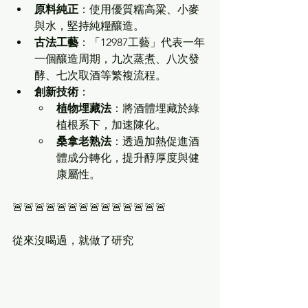
原料純正
：使用優質糯高粱、小麥
與水，堅持純糧釀造。
古法工藝
：「12987工藝」代表一年
一個釀造周期，九次蒸煮、八次發
酵、七次取酒等繁複流程。
創新技術
：
植物埋藏法
：將酒體埋藏於綠
植根系下，加速陳化。
桑拿老熟法
：透過加熱促進酒
體成分轉化，提升醇厚度與健
康屬性。
🚨🚨🚨🚨🚨🚨🚨🚨🚨🚨🚨🚨🚨🚨
從來沒喝過，就做了研究