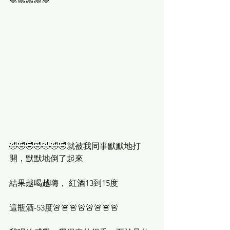
🤣🤣🤣🤣🤣🤣🤣就被我同事默默地打
開，默默地倒了起來
結果越喝越嗨， 紅酒13到15度
這瓶酒-53度🚨🚨🚨🚨🚨🚨🚨🚨