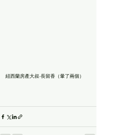
紐西蘭房產大叔-長留香（暈了兩個）