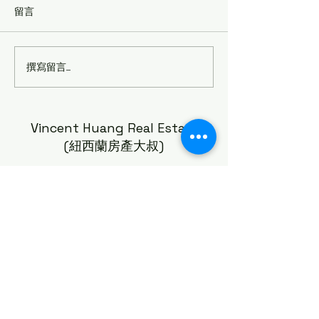
留言
撰寫留言......
🚧【紐西蘭房產大叔分
New Zealand
析】Panmure 未來50年人
方案評測（2026
口暴增3倍！這項
Watercare工程，房地產投
Vincent Huang Real Estate
資人真的不能忽略！
(紐西蘭房產大叔)
Vincent.huang@raywhite.com
0222 6666 47
©2023 Vincent Huang Real Estate 版權所有