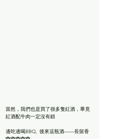
當然，我們也是買了很多隻紅酒，畢竟
紅酒配牛肉一定沒有錯
邊吃邊喝BBQ,  後來這瓶酒——長留香
🙈🙈🙈🙈🙈