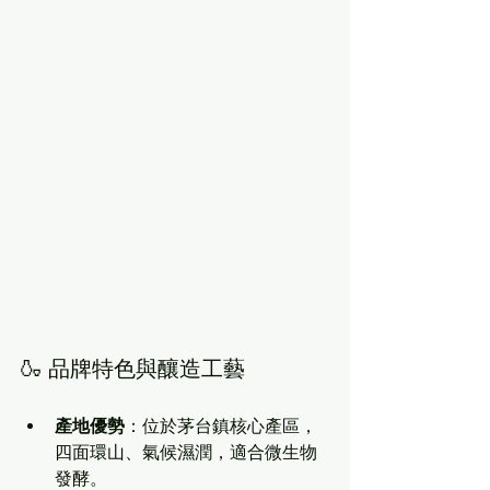
🍶 品牌特色與釀造工藝
產地優勢
：位於茅台鎮核心產區，
四面環山、氣候濕潤，適合微生物
發酵。