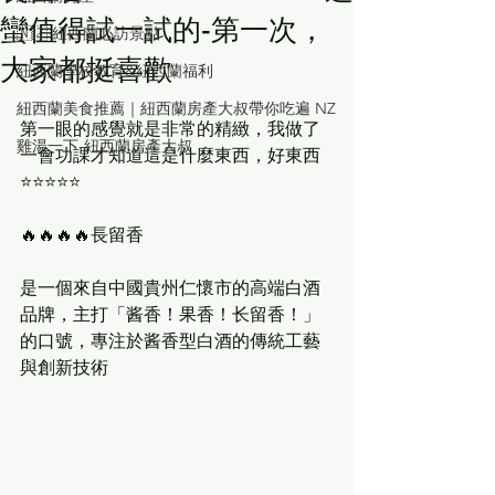
蠻值得試一試的-第一次，
🇳🇿 紐西蘭必訪景點
大家都挺喜歡
紐西蘭學校教育&紐西蘭福利
紐西蘭美食推薦｜紐西蘭房產大叔帶你吃遍 NZ
第一眼的感覺就是非常的精緻，我做了
雞湯一下-紐西蘭房產大叔
一會功課才知道這是什麼東西，好東西
⭐️⭐️⭐️⭐️⭐️
🔥🔥🔥🔥長留香
是一個來自中國貴州仁懷市的高端白酒
品牌，主打「酱香！果香！长留香！」
的口號，專注於酱香型白酒的傳統工藝
與創新技術