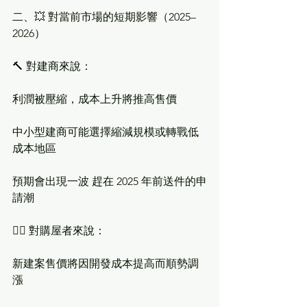
二、💥 對當前市場的短期影響（2025–
2026）
🔨 對建商來說：
利潤被壓縮，成本上升將推高售價
中小型建商可能選擇縮減規模或轉戰低
成本地區
預期會出現一波 趕在 2025 年前送件的申
請潮
🧍‍♂️ 對購屋者來說：
新建案售價將因開發成本提高而順勢調
漲