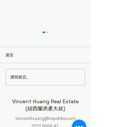
留言
撰寫留言......
18 TARATOA S
從 Toyota 車庫存暴增，看
POINT ENGLA
見整體產業的寒冬 - 紐西
AUCKLAND 1072
蘭房產大叔 0222666647
Vincent H 0222
Vincent Huang Real Estate
(紐西蘭房產大叔)
Vincent.huang@raywhite.com
0222 6666 47