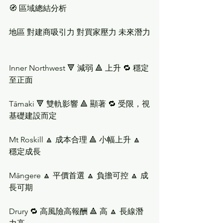
🧭 區域總結分析
地區 對建商吸引力 對買家壓力 未來潛力
Inner Northwest 🔻 減弱 🔺 上升 🔁 穩定
至正面
Tāmaki 🔻 雙軌影響 🔺 顯著 🔁 受限，視
基礎建設而定
Mt Roskill 🔼 成本合理 🔺 小幅上升 🔼 
穩定成長
Māngere 🔼 平價首選 🔼 負擔可控 🔼 成
長可期
Drury 🔁 高風險高報酬 🔺 高 🔼 長線潛