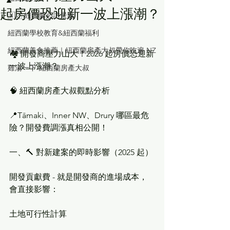
起房價恐迎新一波上漲潮？
🇳🇿 紐西蘭必訪景點
紐西蘭學校教育&紐西蘭福利
紐西蘭美食推薦｜紐西蘭房產大叔帶你吃遍 NZ
🏘️ 開發商壓力山大！2026 起房價恐迎新
一波上漲潮？
雞湯一下-紐西蘭房產大叔
🧠 紐西蘭房產大叔觀點分析
📍Tāmaki、Inner NW、Drury 哪區最危
險？開發費調漲真相公開！
一、🔨 對新建案的即時影響（2025 起）
開發貢獻費 - 就是開發商的進場成本，
會直接影響：
土地可行性計算