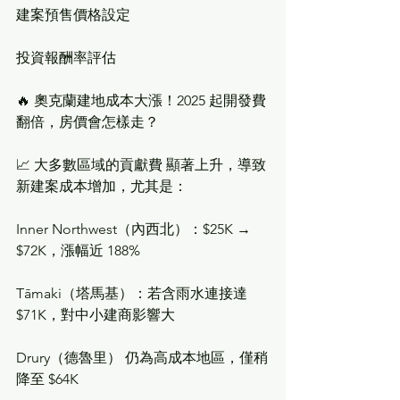
建案預售價格設定
投資報酬率評估
🔥 奧克蘭建地成本大漲！2025 起開發費
翻倍，房價會怎樣走？
📈 大多數區域的貢獻費 顯著上升，導致
新建案成本增加，尤其是：
Inner Northwest（內西北）：$25K → 
$72K，漲幅近 188%
Tāmaki（塔馬基）：若含雨水連接達 
$71K，對中小建商影響大
Drury（德魯里） 仍為高成本地區，僅稍
降至 $64K