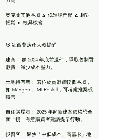
力高
奧克蘭其他區域 🔼 低進場門檻 🔼 相對
輕鬆 🔼 較具機會
🎯 紐西蘭房產大叔提醒：
建商： 趁 2024 年底前送件，爭取舊制貢
獻費，減少成本壓力。
土地持有者： 若位於貢獻費較低區域，
如 Māngere、Mt Roskill，可考慮推案或
轉售。
自住購屋者： 2025 年起新建案價格恐全
面上揚，有意購買者建議提早行動。
投資客： 聚焦「中低成本、高需求」地