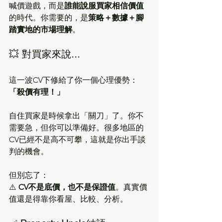
喊價遊戲，而是
誰能說服買家相信價值
的時代。你需要的，是
策略＋數據＋腳
踏實地的市場理解
。
💥 對買家來說...
這一波CV下修給了你一個心理優勢：
「殺價有理！」
自住買家是時候拿出「關刀」了。你不
需要急，但你可以準備好。很多地區的
CV已經不是高不可攀，這就是你出手談
判的機會。
但別忘了：
⚠️ 
CV不是底價，也不是保證值
。真實價
值還是得靠你看屋、比較、分析。