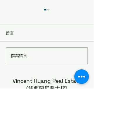
留言
撰寫留言......
🚧【紐西蘭房產大叔分
New Zealand
析】Panmure 未來50年人
方案評測（2026
口暴增3倍！這項
Watercare工程，房地產投
Vincent Huang Real Estate
資人真的不能忽略！
(紐西蘭房產大叔)
Vincent.huang@raywhite.com
0222 6666 47
©2023 Vincent Huang Real Estate 版權所有