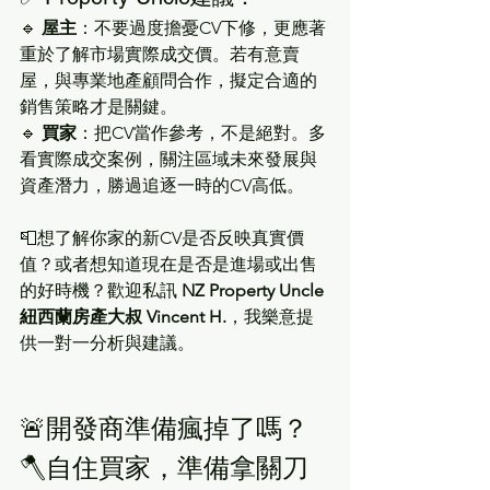
🔹 
屋主
：不要過度擔憂CV下修，更應著
重於了解市場實際成交價。若有意賣
屋，與專業地產顧問合作，擬定合適的
銷售策略才是關鍵。
🔹 
買家
：把CV當作參考，不是絕對。多
看實際成交案例，關注區域未來發展與
資產潛力，勝過追逐一時的CV高低。
📮想了解你家的新CV是否反映真實價
值？或者想知道現在是否是進場或出售
的好時機？歡迎私訊 
NZ Property Uncle 
紐西蘭房產大叔 Vincent H.
，我樂意提
供一對一分析與建議。
🚨開發商準備瘋掉了嗎？
🪓自住買家，準備拿關刀