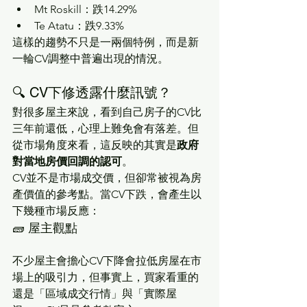
Mt Roskill：跌14.29%
Te Atatu：跌9.33%
這樣的趨勢不只是一兩個特例，而是新
一輪CV調整中普遍出現的情況。
🔍 CV下修透露什麼訊號？
對很多屋主來說，看到自己房子的CV比
三年前還低，心理上難免會有落差。但
從市場角度來看，這反映的其實是
政府
對當地房價回調的認可
。
CV並不是市場成交價，但卻常被視為房
產價值的參考點。當CV下跌，會產生以
下幾種市場反應：
🧱 屋主觀點
不少屋主會擔心CV下降會拉低房屋在市
場上的吸引力，但事實上，買家看重的
還是「區域成交行情」與「實際屋