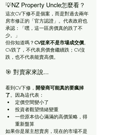
💡NZ Property Uncle怎麼看？
這次CV下修不是個案，而是對過去兩年
房市修正的「官方認證」。代表政府也
承認：「嘿，這一區房價真的跌了不
少。」
但你知道嗎？
CV從來不是市場成交價
。
CV跌了，不代表房價會繼續跌；CV沒
跌，也不代表能賣高價。
🎯 對賣家來說...
看到CV下修，
開發商可能真的要瘋掉
了
。因為這代表：
定價空間變小了
投資者觀望情緒變重
一些原本信心滿滿的高價策略，得
重新盤算
如果你是屋主想賣房，現在的市場不是