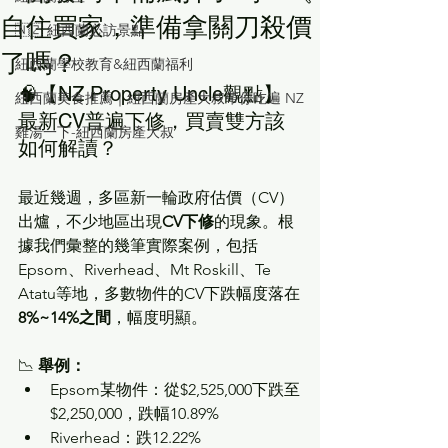
自住買家，準備拿關刀殺價
🇳🇿 紐西蘭必訪景點
了嗎？
紐西蘭學校教育&紐西蘭福利
🧠【NZ Property Uncle觀點】
紐西蘭美食推薦｜紐西蘭房產大叔帶你吃遍 NZ
最新CV普遍下修，買賣雙方該
雞湯一下-紐西蘭房產大叔
如何解讀？
最近幾週，多區新一輪政府估價（CV）
出爐，不少地區出現
CV下修
的現象。根
據我們彙整的幾筆實際案例，包括
Epsom、Riverhead、Mt Roskill、Te 
Atatu等地，多數物件的CV下跌幅度落在
8%~14%之間
，幅度明顯。
📉 
舉例：
Epsom某物件：從$2,525,000下跌至
$2,250,000，跌幅10.89%
Riverhead：跌12.22%