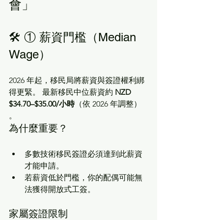
會」
🛠️ ① 薪資門檻（Median 
Wage）
2026 年起，移民局將薪資與簽證權利綁
得更緊。 最新移民中位薪資約 
NZD 
$34.70–$35.00/小時
（依 2026 年調整） 
。
為什麼重要？
多數技術移民簽證必須達到此薪資
才能申請。
若薪資低於門檻，你的配偶可能無
法獲得開放式工簽。
家屬簽證限制