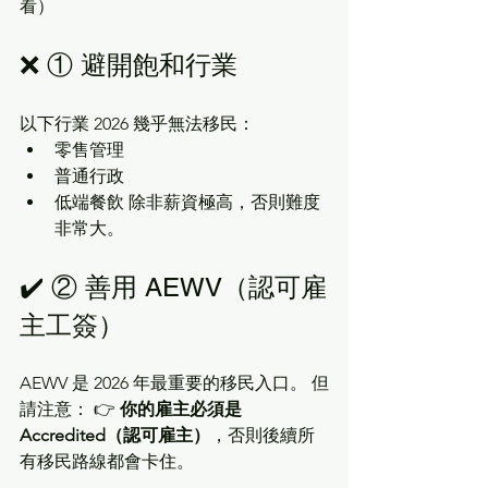
看）
❌ ① 避開飽和行業
以下行業 2026 幾乎無法移民：
零售管理
普通行政
低端餐飲 除非薪資極高，否則難度
非常大。
✔️ ② 善用 AEWV（認可雇
主工簽）
AEWV 是 2026 年最重要的移民入口。 但
請注意： 👉 
你的雇主必須是 
Accredited（認可雇主）
，否則後續所
有移民路線都會卡住。