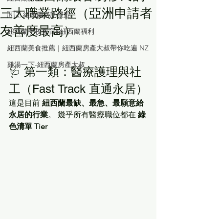
三大職業路徑（亞洲申請者
🇳🇿 紐西蘭必訪景點
友善度最高）
紐西蘭學校教育&紐西蘭福利
紐西蘭美食推薦｜紐西蘭房產大叔帶你吃遍 NZ
雞湯一下-紐西蘭房產大叔
🩺 第一類：醫療護理與社
工（Fast Track 直通永居）
這是目前 
紐西蘭最缺、最急、最願意給
永居的行業
。 幾乎所有醫療職位都在 
綠
色清單 Tier 