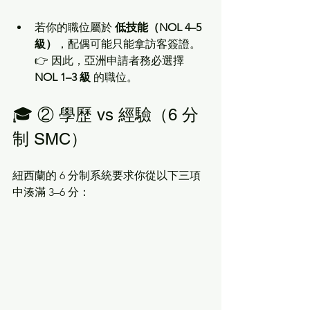
若你的職位屬於 
低技能（NOL 4–5 
級）
，配偶可能只能拿訪客簽證。 
👉 因此，亞洲申請者務必選擇 
NOL 1–3 級
 的職位。
🎓 ② 學歷 vs 經驗（6 分
制 SMC）
紐西蘭的 6 分制系統要求你從以下三項
中湊滿 3–6 分：