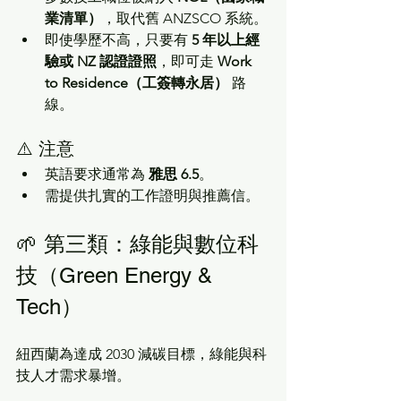
業清單）
，取代舊 ANZSCO 系統。
即使學歷不高，只要有 
5 年以上經
驗或 NZ 認證證照
，即可走 
Work 
to Residence（工簽轉永居）
 路
線。
⚠️ 注意
英語要求通常為 
雅思 6.5
。
需提供扎實的工作證明與推薦信。
🌱 第三類：綠能與數位科
技（Green Energy & 
Tech）
紐西蘭為達成 2030 減碳目標，綠能與科
技人才需求暴增。