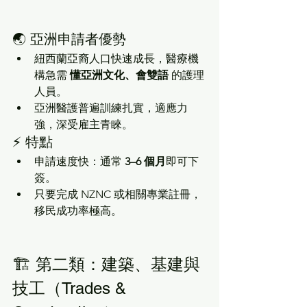
🌏 亞洲申請者優勢
紐西蘭亞裔人口快速成長，醫療機
構急需 
懂亞洲文化、會雙語
 的護理
人員。
亞洲醫護普遍訓練扎實，適應力
強，深受雇主青睞。
⚡ 特點
申請速度快：通常 
3–6 個月
即可下
簽。
只要完成 NZNC 或相關專業註冊，
移民成功率極高。
🏗️ 第二類：建築、基建與
技工（Trades & 