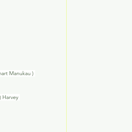
Manukau ) 
arvey 