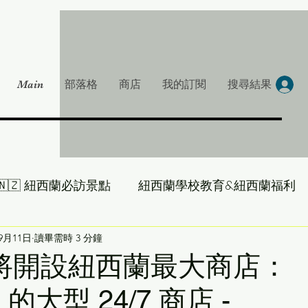
Main
部落格
商店
我的訂閱
搜尋結果
🇳🇿 紐西蘭必訪景點
紐西蘭學校教育&紐西蘭福利
大叔帶你吃遍 NZ
年9月11日
讀畢需時 3 分鐘
雞湯一下-紐西蘭房產大叔
t) 將開設紐西蘭最大商店：
e 的大型 24/7 商店 -