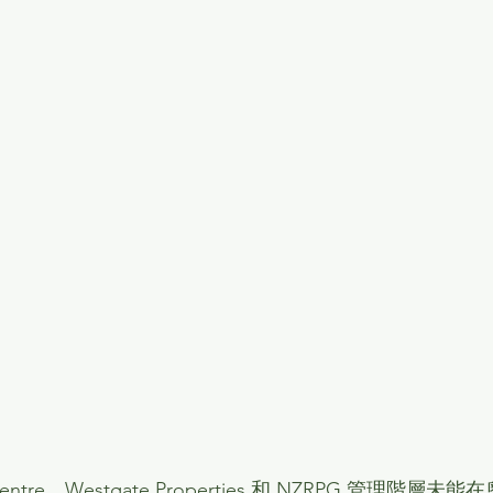
n Centre、Westgate Properties 和 NZRPG 管理階