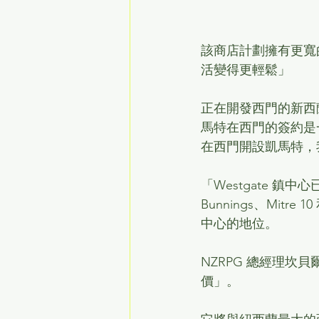
該商店計劃擁有更寬
活變得更輕鬆」
正在開發西門的新西蘭零售
馬特在西門的簽約是
在西門開設凱馬特，
「Westgate 鎮
Bunnings、Mit
中心的地位。
NZRPG 總經理坎貝爾
價」。