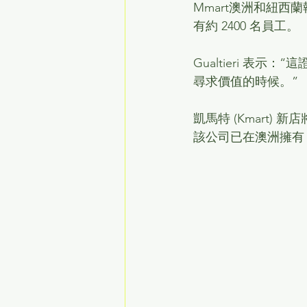
Mmart澳洲和紐西蘭執
有約 2400 名員工。
Gualtieri 
尋求價值的時候。”
凱馬特 (Kmart
該公司已在澳洲擁有 