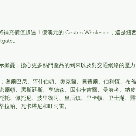
也將補充價值超過 1 億澳元的 Costco Wholesale，這
gate。
示擔憂，擔心更多熱門產品的到來以及對交通網絡的壓力
 家門市：奧爾巴尼、阿什伯頓、奧克蘭、貝費爾、伯利恆、布
丁、漢密爾頓、黑斯廷斯、亨德森、因弗卡吉爾、曼努考、納
托托、佩托尼、波里魯阿、皇后鎮、里卡頓、里士滿、羅
蒂拉帕、瓦卡塔尼和旺阿雷。