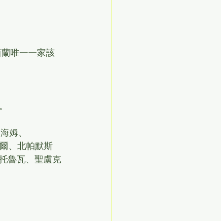
是紐西蘭唯一一家該
。
倫海姆、
皮爾、北帕默斯
托魯瓦、聖盧克