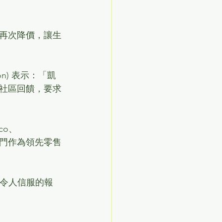
再次降價，讓生
on) 表示：「凱
社區回饋，要求
co、
鞏固西門作為領先零售
一個「令人信服的報