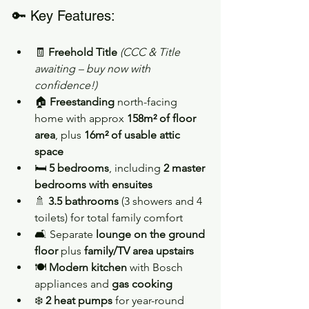
🔑 Key Features:
🧾 
Freehold Title
(CCC & Title 
awaiting – buy now with 
confidence!)
🏠 
Freestanding
 north-facing 
home with approx 
158m² of floor 
area
, plus 
16m² of usable attic 
space
🛏 
5 bedrooms
, including 
2 master 
bedrooms with ensuites
🚿 
3.5 bathrooms
 (3 showers and 4 
toilets) for total family comfort
🛋 Separate 
lounge on the ground 
floor
 plus 
family/TV area upstairs
🍽 
Modern kitchen
 with Bosch 
appliances and 
gas cooking
❄️ 
2 heat pumps
 for year-round 