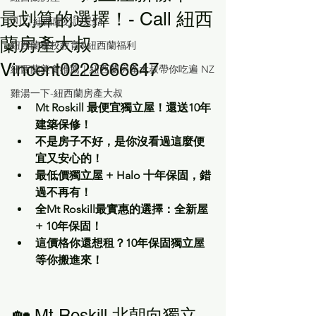
最划算的選擇！- Call 紐西
🇳🇿 紐西蘭必訪景點
蘭房產大叔
紐西蘭學校教育&紐西蘭福利
Vincent0222666647
紐西蘭美食推薦｜紐西蘭房產大叔帶你吃遍 NZ
雞湯一下-紐西蘭房產大叔
Mt Roskill 最便宜獨立屋！還送10年
建築保修！
不是房子不好，是你沒看過這麼便
宜又安心的！
最低價獨立屋 + Halo 十年保固，錯
過不再有！
全Mt Roskill最實惠的選擇：全新屋 
+ 10年保固！
這價格你還想租？10年保固獨立屋
等你搬進來！
🏡 Mt Roskill 北朝向獨立