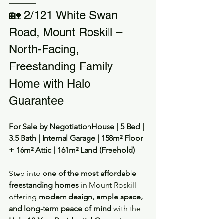
_______
🏡 2/121 White Swan 
Road, Mount Roskill – 
North-Facing, 
Freestanding Family 
Home with Halo 
Guarantee
For Sale by NegotiationHouse | 5 Bed | 
3.5 Bath | Internal Garage | 158m² Floor 
+ 16m² Attic | 161m² Land (Freehold)
Step into 
one of the most affordable 
freestanding homes
 in Mount Roskill – 
offering 
modern design, ample space, 
and long-term peace of mind
 with the 