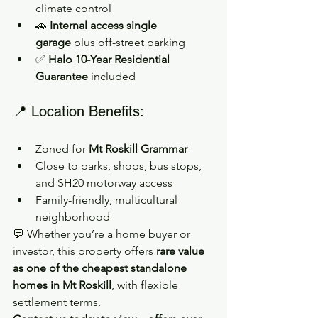
climate control
🚗 
Internal access single 
garage
 plus off-street parking
✅ 
Halo 10-Year Residential 
Guarantee
 included
📍 Location Benefits:
Zoned for 
Mt Roskill Grammar
Close to parks, shops, bus stops, 
and SH20 motorway access
Family-friendly, multicultural 
neighborhood
💬 Whether you’re a home buyer or 
investor, this property offers 
rare value 
as one of the cheapest standalone 
homes in Mt Roskill
, with flexible 
settlement terms.