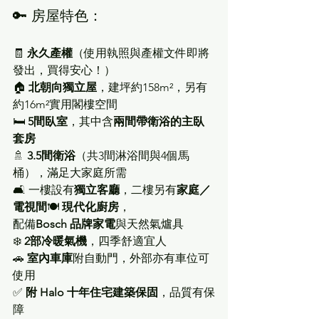
🔑 房屋特色：
🧾 
永久產權
（使用執照與產權文件即將
發出，買得安心！）
🏠 
北朝向獨立屋
，建坪約158m²，另有
約16m²實用閣樓空間
🛏 
5間臥室
，其中含
兩間帶衛浴的主臥
套房
🚿 
3.5間衛浴
（共3間淋浴間與4個馬
桶），滿足大家庭所需
🛋 一樓設有
獨立客廳
，二樓另有
家庭／
電視間
🍽 
現代化廚房
，
配備
Bosch 品牌家電
與天然氣爐具
❄️ 
2部冷暖氣機
，四季舒適宜人
🚗 
室內車庫
附自動門，外部亦有車位可
使用
✅ 
附 Halo 十年住宅建築保固
，品質有保
障