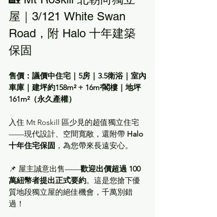
屋｜3/121 White Swan 
Road，附 Halo 十年建築
保固
售價：議價中住宅｜5房｜3.5衛浴｜室內
車庫｜建坪約158m² + 16m²閣樓｜地坪
161m²（永久產權）
入住 Mt Roskill 區少見的超值獨立住宅
——現代設計、空間寬敞，還附帶 
Halo 
十年住宅保固
，為您帶來長遠安心。
📌 屋主誠意出售——
歡迎出價超過 100 
萬紐幣者提出正式要約
。這是您搶下優
質地段獨立屋的絕佳機會，千萬別錯
過！