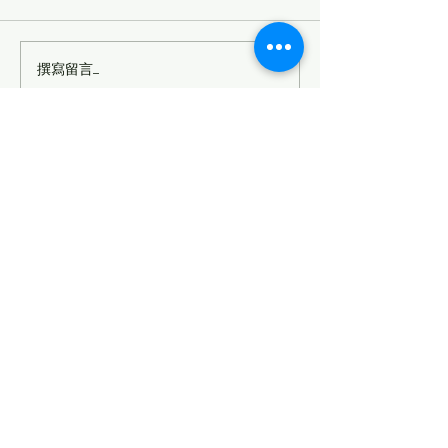
撰寫留言......
🚧【紐西蘭房產大叔分
New Zealand
析】Panmure 未來50年人
方案評測（2026
口暴增3倍！這項
Watercare工程，房地產投
Vincent Huang Real Estate
資人真的不能忽略！
(紐西蘭房產大叔)
Vincent.huang@raywhite.com
0222 6666 47
©2023 Vincent Huang Real Estate 版權所有