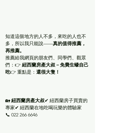
知道這個地方的人不多，來吃的人也不
多，所以我只能說——
真的值得推薦，
再推薦。
推薦給我網頁的朋友們、同學們、觀眾
們：👉 
紐西蘭房產大叔－免費生蠔自己
吃
👉 重點是：
還很大隻！
🏡 
紐西蘭房產大叔
✔ 紐西蘭房子買賣的
專家✔ 紐西蘭在地吃喝玩樂的體驗家
📞 022 266 6646