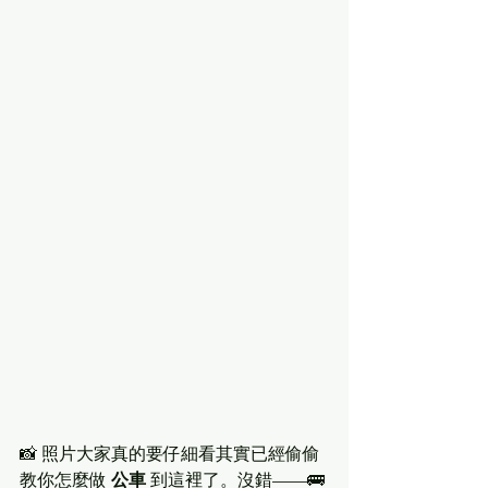
📸 照片大家真的要仔細看其實已經偷偷
教你怎麼做 
公車
 到這裡了。沒錯——🚌 