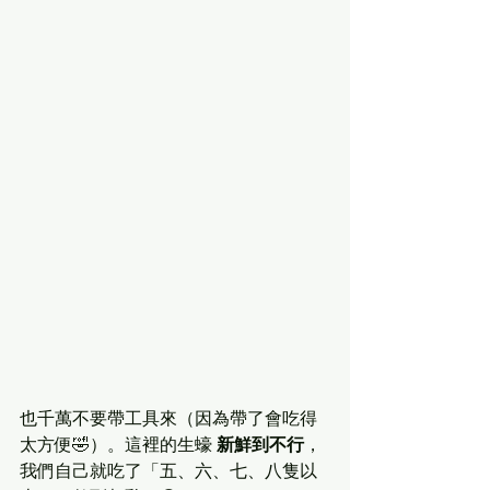
也千萬不要帶工具來（因為帶了會吃得
太方便🤣）。這裡的生蠔 
新鮮到不行
，
我們自己就吃了「五、六、七、八隻以