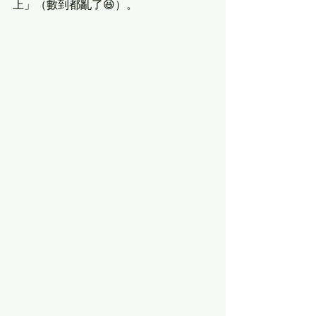
上」（數到都亂了😆）。