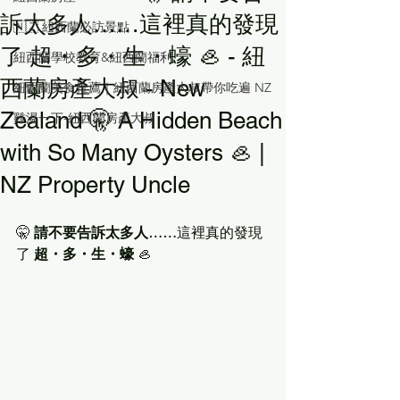
訴太多人……這裡真的發現
🇳🇿 紐西蘭必訪景點
了 超・多・生・蠔 🦪 - 紐
紐西蘭學校教育&紐西蘭福利
西蘭房產大叔 - New
紐西蘭美食推薦｜紐西蘭房產大叔帶你吃遍 NZ
Zealand 🤫 A Hidden Beach
雞湯一下-紐西蘭房產大叔
with So Many Oysters 🦪 |
NZ Property Uncle
🤫 
請不要告訴太多人……
這裡真的發現
了 
超・多・生・蠔
 🦪