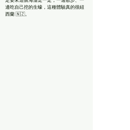
定要來這個海灘走一走，一邊散步、一
邊吃自己挖的生蠔，這種體驗真的很紐
西蘭 🇳🇿。