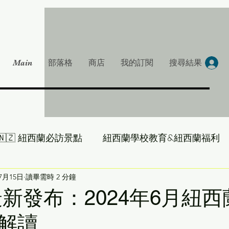
Main
部落格
商店
我的訂閱
搜尋結果
🇳🇿 紐西蘭必訪景點
紐西蘭學校教育&紐西蘭福利
大叔帶你吃遍 NZ
年7月15日
讀畢需時 2 分鐘
雞湯一下-紐西蘭房產大叔
 最新發布：2024年6月紐
解讀