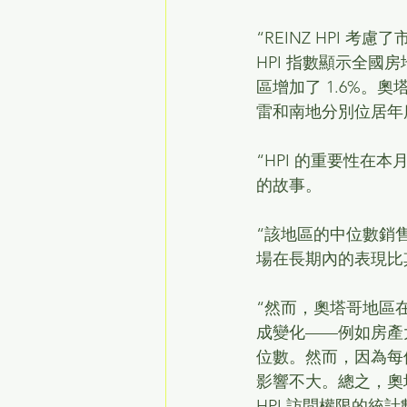
“REINZ HPI
HPI 指數顯示全國
區增加了 1.6%。奧塔
雷和南地分別位居年
“HPI 的重要性在
的故事。
“該地區的中位數銷
場在長期內的表現比
“然而，奧塔哥地區在
成變化——例如房產
位數。然而，因為每個
影響不大。總之，奧
HPI 訪問權限的統