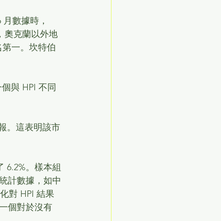
6 月數據時，
%，奧克蘭以外地
化排名第一。坎特伯
與 HPI 不同
回報。這表明該市
6.2%。樣本組
統計數據，如中
 HPI 結果
一個對於沒有 