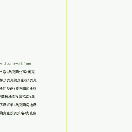
wi dream#work from 
市場#奧克蘭公寓#奧克
經紀#奧克蘭房產稅#奧克
產開發商#奧克蘭房產拍
克蘭房地產投資指南#奧
房產置業#奧克蘭房地產
蘭房產投資策略#奧克蘭