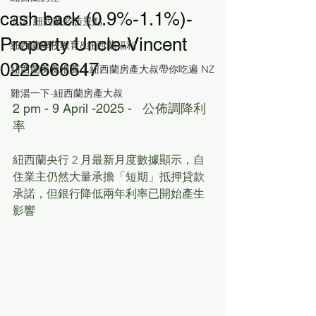
cash back (0.9%-1.1%)-
🇳🇿 紐西蘭必訪景點
Property Uncle-Vincent
紐西蘭學校教育&紐西蘭福利
0222666647
紐西蘭美食推薦｜紐西蘭房產大叔帶你吃遍 NZ
雞湯一下-紐西蘭房產大叔
2 pm - 9 April -2025 -   公佈調降利
率 
紐西蘭央行 2 月最新月度數據顯示，自
住業主仍然大量承擔「短期」抵押貸款
承諾，但銀行降低兩年利率已開始產生
影響