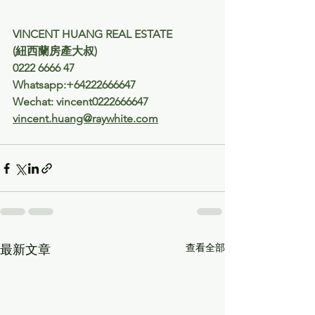
VINCENT HUANG REAL ESTATE
(紐西蘭房產大叔) 
0222 6666 47
Whatsapp:+64222666647
Wechat: vincent0222666647
vincent.huang@raywhite.com
查看全部
最新文章