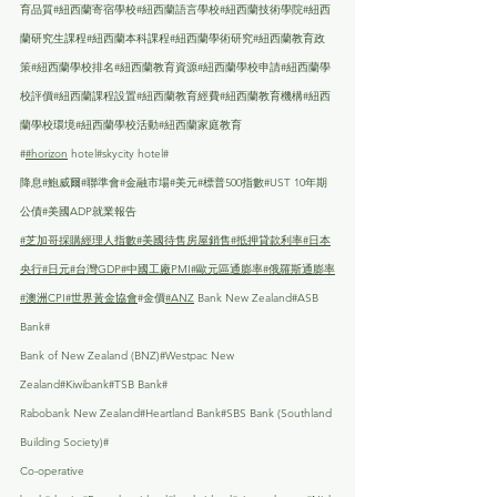
育品質#紐西蘭寄宿學校#紐西蘭語言學校#紐西蘭技術學院#紐西
蘭研究生課程#紐西蘭本科課程#紐西蘭學術研究#紐西蘭教育政
策#紐西蘭學校排名#紐西蘭教育資源#紐西蘭學校申請#紐西蘭學
校評價#紐西蘭課程設置#紐西蘭教育經費#紐西蘭教育機構#紐西
蘭學校環境#紐西蘭學校活動#紐西蘭家庭教育
#
#horizon
 hotel#skycity hotel#
降息#鮑威爾#聯準會#金融市場#美元#標普500指數#UST 10年期
公債#美國ADP就業報告
#芝加哥採購經理人指數
#美國待售房屋銷售
#抵押貸款利率
#日本
央行
#日元
#台灣GDP
#中國工廠PMI
#歐元區通膨率
#俄羅斯通膨率
#澳洲CPI
#世界黃金協會
#金價
#ANZ
 Bank New Zealand#ASB 
Bank#
Bank of New Zealand (BNZ)#Westpac New 
Zealand#Kiwibank#TSB Bank#
Rabobank New Zealand#Heartland Bank#SBS Bank (Southland 
Building Society)#
Co-operative 