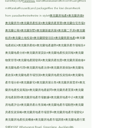
bank#skycity#
Pararekau
 island#karakaisland#vincenthuang#Nick
mi#Karaka#house&Land package#live the kiwi dream#work 
from paradise#retire#retire in style#
奧克蘭房地產
#奧克蘭房價
#
奧克蘭房市
#奧克蘭房產投資
#奧克蘭房產買賣
#奧克蘭住宅市場
#
奧克蘭公寓
#奧克蘭別墅
#奧克蘭新建房屋
#奧克蘭二手房
#奧克蘭
租房
#奧克蘭土地投資
#奧克蘭開發項目
#奧克蘭商業地產
#奧克蘭
地產經紀
#奧克蘭房產稅
#奧克蘭地產趨勢
#奧克蘭房產市場報告
#
奧克蘭地產分析
#奧克蘭房屋貸款#奧克蘭地產投資回報#奧克蘭
物業管理#奧克蘭地產開發商#奧克蘭房產拍賣#奧克蘭房屋維修#
奧克蘭地產代理#奧克蘭房地產法律#奧克蘭房屋保險#奧克蘭地
產政策#奧克蘭地產市場預測#奧克蘭房地產投資指南#奧克蘭地
產市場分析#奧克蘭豪宅#奧克蘭房屋出售#奧克蘭房屋需求#奧克
蘭房地產投資風險#奧克蘭房地產顧問#奧克蘭房產置業#奧克蘭
房地產新聞#奧克蘭房地產市場數據#奧克蘭房地產中介#奧克蘭
房地產評估#奧克蘭房產出售策略#奧克蘭地產市場動態#奧克蘭
房產投資策略#奧克蘭房地產市場競爭#奧克蘭房地產市場變化#
奧克蘭房地產投資機會#奧克蘭房地產市場調查#奧克蘭地產行業
分析
#105F
 Wheturangi Road, Greenlane, Auckland#6 