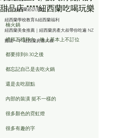
甜品店 ****紐西蘭吃喝玩樂
🇳🇿 紐西蘭必訪景點
紐西蘭學校教育&紐西蘭福利
楠火鍋 
紐西蘭美食推薦｜紐西蘭房產大叔帶你吃遍 NZ
禮拜五禮拜六，晚上基本上不訂位
雞湯一下-紐西蘭房產大叔
都要排到8:30之後
都忘記自己是去吃火鍋
還是去吃甜點
內部的裝潢 挺不一樣的
很多顏色的霓虹燈
很多有趣的字