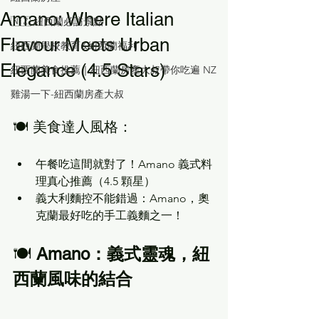
Amano: Where Italian
🇳🇿 紐西蘭必訪景點
Flavour Meets Urban
紐西蘭學校教育&紐西蘭福利
Elegance (4.5 Stars)
紐西蘭美食推薦｜紐西蘭房產大叔帶你吃遍 NZ
雞湯一下-紐西蘭房產大叔
🍽️ 美食達人風格：
午餐吃這間就對了！Amano 義式料
理真心推薦（4.5 顆星）
義大利麵控不能錯過：Amano，奧
克蘭最好吃的手工義麵之一！
🍽️ 
Amano：義式靈魂，紐
西蘭風味的結合