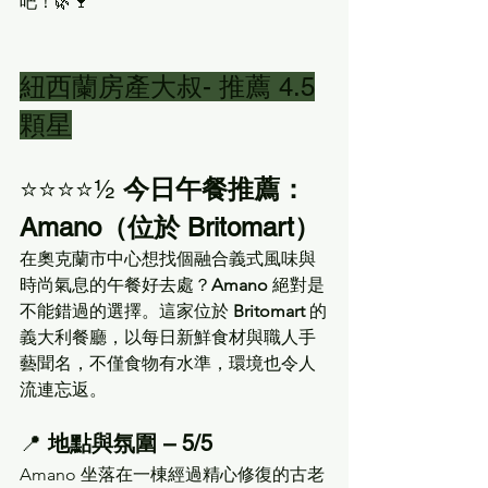
吧！🌿🍷
紐西蘭房產大叔- 推薦 4.5
顆星
⭐️⭐️⭐️⭐️½ 
今日午餐推薦：
Amano（位於 Britomart）
在奧克蘭市中心想找個融合義式風味與
時尚氣息的午餐好去處？
Amano
 絕對是
不能錯過的選擇。這家位於 
Britomart
 的
義大利餐廳，以每日新鮮食材與職人手
藝聞名，不僅食物有水準，環境也令人
流連忘返。
📍 
地點與氛圍 – 5/5
Amano 坐落在一棟經過精心修復的古老