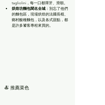
tagliolini，每一口都彈牙、滑順。
烘焙坊麵包聞名全城
：別忘了他們
的麵包區，現場烘焙的法國長棍、
鄉村酸種麵包，以及各式甜點，都
是許多饕客專程來買的。
🍝 推薦菜色