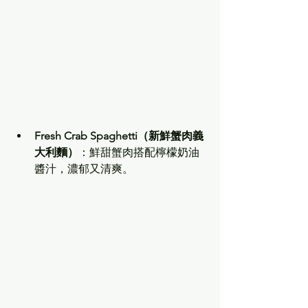
Fresh Crab Spaghetti（新鮮蟹肉義
大利麵）
：鮮甜蟹肉搭配檸檬奶油
醬汁，濃郁又清爽。