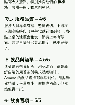
點都令人驚艷。特別推薦他們的 
檸檬
塔
，酸甜平衡，收尾剛剛好。
🧑‍🍳 
服務品質 – 4/5
服務人員專業有禮、態度親切。不過在
人潮高峰時段（中午12點到1點半），餐
點上桌的速度會稍慢，節奏上略有瑕
疵。若能再提升出菜流暢度，就更完美
了。
🍷 
飲品與酒單 – 4.5/5
無論是有機葡萄酒、創意調酒，還是新
鮮自製的康普茶與義式濃縮咖啡，
Amano 的飲品選擇都非常到位。甜點雖
然精緻，份量略小，價格也稍高，但依
然值得一試。
🌱 
飲食選項 – 5/5