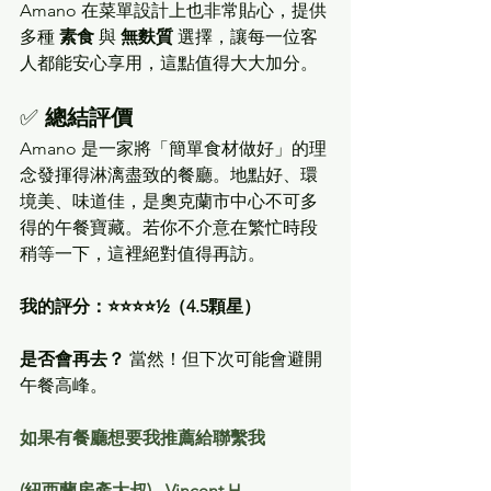
Amano 在菜單設計上也非常貼心，提供
多種 
素食
 與 
無麩質
 選擇，讓每一位客
人都能安心享用，這點值得大大加分。
✅ 
總結評價
Amano 是一家將「簡單食材做好」的理
念發揮得淋漓盡致的餐廳。地點好、環
境美、味道佳，是奧克蘭市中心不可多
得的午餐寶藏。若你不介意在繁忙時段
稍等一下，這裡絕對值得再訪。
我的評分：⭐️⭐️⭐️⭐️½（4.5顆星）
是否會再去？
 當然！但下次可能會避開
午餐高峰。
如果有餐廳想要我推薦給聯繫我
(紐西蘭房產大叔) - Vincent H 