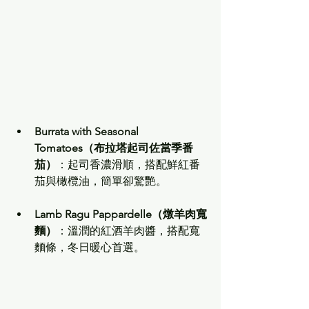
Burrata with Seasonal 
Tomatoes（布拉塔起司佐當季番
茄）
：起司香濃滑順，搭配鮮紅番
茄與橄欖油，簡單卻驚艷。
Lamb Ragu Pappardelle（燉羊肉寬
麵）
：溫潤的紅酒羊肉醬，搭配寬
麵條，冬日暖心首選。