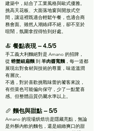
建築中，結合了工業風格與歐式優雅。
挑高天花板、大面落地窗與開放式空
間，讓這裡既適合輕鬆午餐，也適合商
務會面。雖然人潮絡繹不絕，卻不至於
喧鬧，氛圍拿捏得恰到好處。
🍝 
餐點表現 – 4.5/5
手工義大利麵絕對是 Amano 的招牌，
從 
螃蟹細扁麵
 到 
羊肉醬寬麵
，每一道都
展現出對食材與技術的尊重，味道溫潤
有層次。
不過，對於喜歡挑戰味蕾的饕客來說，
有些菜色可能偏向保守，少了一點驚喜
感。但整體品質仍屬水準以上。
🥖 
麵包與甜點 – 5/5
Amano 的現場烘焙坊是隱藏亮點，無論
是外酥內軟的麵包，還是細緻爽口的甜