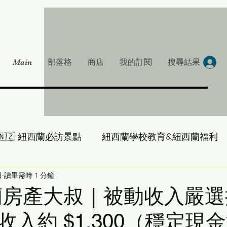
Main
部落格
商店
我的訂閱
搜尋結果
🇳🇿 紐西蘭必訪景點
紐西蘭學校教育&紐西蘭福利
大叔帶你吃遍 NZ
日
讀畢需時 1 分鐘
雞湯一下-紐西蘭房產大叔
西蘭房產大叔｜被動收入嚴選
入約 $1,300（穩定現金