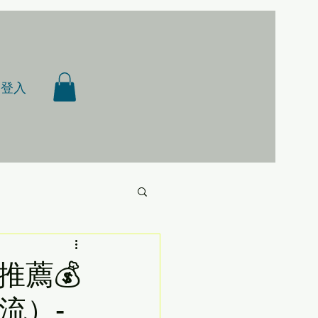
登入
推薦💰
流）-