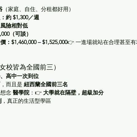
浴
（家庭、自住、分租都好用）
約 $1,300／週
、風險相對低
0,000（可談）
,460,000 – $1,525,000
👉 一進場就站在合理甚至
男女校皆為全國前三）
學、高中一次到位
面
，而且是 
紐西蘭全國前三名
想念 
醫學院
：👉 
大學就在隔壁，超級加分
到
，真正的生活型學區