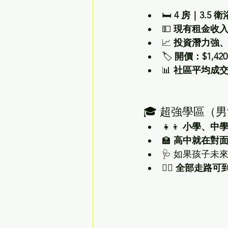
🛏 
4 房｜3.5 衛
💵 
現有租金收入：
📈 
投資潛力強
🏷 
開價：$1,42
📊 
社區平均成交價：$1
🎓 超強學區（
👧👦 
小學、中
🏫 
高中就在對
🩺 如果孩子未來
🚶‍♂️ 
全部走路可